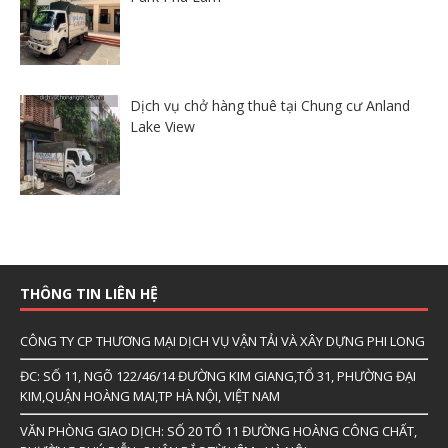
Dịch vụ chở hàng thuê tại Chung cư Anland
Lake View
THÔNG TIN LIÊN HỆ
CÔNG TY CP THƯƠNG MẠI DỊCH VỤ VẬN TẢI VÀ XÂY DỰNG PHI LONG
ĐC: SỐ 11, NGÕ 122/46/14 ĐƯỜNG KIM GIANG,TỔ 31, PHƯỜNG ĐẠI
KIM,QUẬN HOÀNG MAI,TP HÀ NỘI, VIỆT NAM
VĂN PHÒNG GIAO DỊCH: SỐ 20 TỔ 11 ĐƯỜNG HOÀNG CÔNG CHẤT,