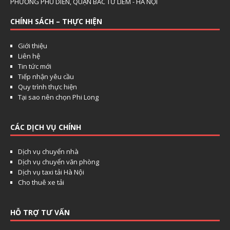
PHƯỜNG PHÚ DIỄN, QUẬN BẮC TỪ LIÊM - HÀ NỘI
CHÍNH SÁCH – THỰC HIỆN
Giới thiệu
Liên hệ
Tin tức mới
Tiếp nhận yêu cầu
Quy trình thực hiện
Tại sao nên chọn Phi Long
CÁC DỊCH VỤ CHÍNH
Dịch vụ chuyển nhà
Dịch vụ chuyển văn phòng
Dịch vụ taxi tải Hà Nội
Cho thuê xe tải
HỖ TRỢ TƯ VẤN