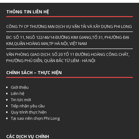
THÔNG TIN LIÊN HỆ
CÔNG TY CP THƯƠNG MẠI DỊCH VỤ VẬN TẢI VÀ XÂY DỰNG PHI LONG
ĐC: SỐ 11, NGÕ 122/46/14 ĐƯỜNG KIM GIANG,TỔ 31, PHƯỜNG ĐẠI
KIM,QUẬN HOÀNG MAI,TP HÀ NỘI, VIỆT NAM
VĂN PHÒNG GIAO DỊCH: SỐ 20 TỔ 11 ĐƯỜNG HOÀNG CÔNG CHẤT,
PHƯỜNG PHÚ DIỄN, QUẬN BẮC TỪ LIÊM - HÀ NỘI
CHÍNH SÁCH – THỰC HIỆN
Giới thiệu
Liên hệ
Tin tức mới
Tiếp nhận yêu cầu
Quy trình thực hiện
Tại sao nên chọn Phi Long
CÁC DỊCH VỤ CHÍNH