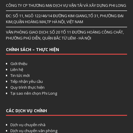
CÔNG TY CP THƯƠNG MẠI DỊCH VỤ VẬN TẢI VÀ XÂY DỰNG PHI LONG
ĐC: SỐ 11, NGÕ 122/46/14 ĐƯỜNG KIM GIANG,TỔ 31, PHƯỜNG ĐẠI
KIM,QUẬN HOÀNG MAI,TP HÀ NỘI, VIỆT NAM
VĂN PHÒNG GIAO DỊCH: SỐ 20 TỔ 11 ĐƯỜNG HOÀNG CÔNG CHẤT,
PHƯỜNG PHÚ DIỄN, QUẬN BẮC TỪ LIÊM - HÀ NỘI
CHÍNH SÁCH – THỰC HIỆN
Giới thiệu
Liên hệ
Tin tức mới
Tiếp nhận yêu cầu
Quy trình thực hiện
Tại sao nên chọn Phi Long
CÁC DỊCH VỤ CHÍNH
Dịch vụ chuyển nhà
Dịch vụ chuyển văn phòng