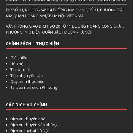
ĐC: SỐ 11, NGÕ 122/46/14 ĐƯỜNG KIM GIANG,TỔ 31, PHƯỜNG ĐẠI
KIM,QUẬN HOÀNG MAI,TP HÀ NỘI, VIỆT NAM
VĂN PHÒNG GIAO DỊCH: SỐ 20 TỔ 11 ĐƯỜNG HOÀNG CÔNG CHẤT,
PHƯỜNG PHÚ DIỄN, QUẬN BẮC TỪ LIÊM - HÀ NỘI
CHÍNH SÁCH – THỰC HIỆN
Giới thiệu
Liên hệ
Tin tức mới
Tiếp nhận yêu cầu
Quy trình thực hiện
Tại sao nên chọn Phi Long
CÁC DỊCH VỤ CHÍNH
Dịch vụ chuyển nhà
Dịch vụ chuyển văn phòng
Dịch vụ taxi tải Hà Nội