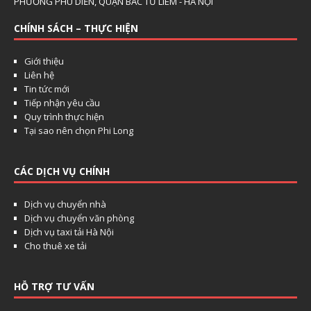
PHƯỜNG PHÚ DIỄN, QUẬN BẮC TỪ LIÊM - HÀ NỘI
CHÍNH SÁCH – THỰC HIỆN
Giới thiệu
Liên hệ
Tin tức mới
Tiếp nhận yêu cầu
Quy trình thực hiện
Tại sao nên chọn Phi Long
CÁC DỊCH VỤ CHÍNH
Dịch vụ chuyển nhà
Dịch vụ chuyển văn phòng
Dịch vụ taxi tải Hà Nội
Cho thuê xe tải
HỖ TRỢ TƯ VẤN