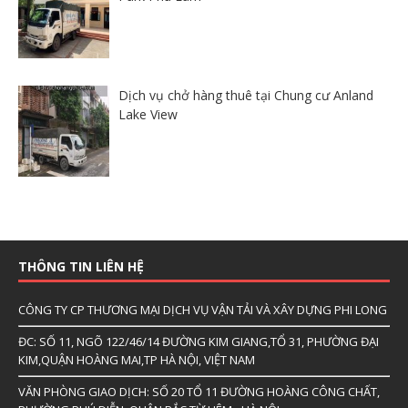
Dịch vụ chở hàng thuê tại Chung cư Anland
Lake View
THÔNG TIN LIÊN HỆ
CÔNG TY CP THƯƠNG MẠI DỊCH VỤ VẬN TẢI VÀ XÂY DỰNG PHI LONG
ĐC: SỐ 11, NGÕ 122/46/14 ĐƯỜNG KIM GIANG,TỔ 31, PHƯỜNG ĐẠI
KIM,QUẬN HOÀNG MAI,TP HÀ NỘI, VIỆT NAM
VĂN PHÒNG GIAO DỊCH: SỐ 20 TỔ 11 ĐƯỜNG HOÀNG CÔNG CHẤT,