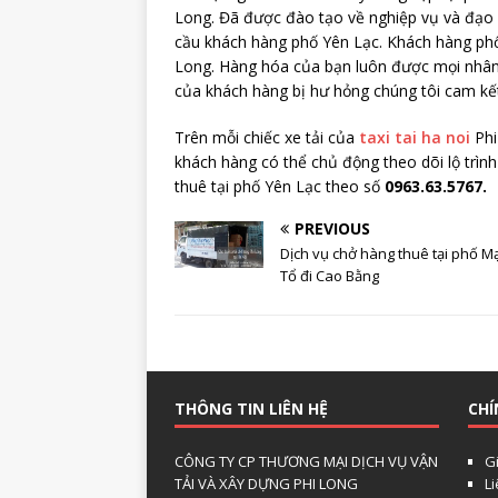
Long. Đã được đào tạo về nghiệp vụ và đạo
cầu khách hàng phố Yên Lạc. Khách hàng phố
Long. Hàng hóa của bạn luôn được mọi nhân
của khách hàng bị hư hỏng chúng tôi cam kết
Trên mỗi chiếc xe tải của
taxi tai ha noi
Phi
khách hàng có thể chủ động theo dõi lộ trìn
thuê tại phố Yên Lạc theo số
0963.63.5767.
PREVIOUS
Dịch vụ chở hàng thuê tại phố M
Tổ đi Cao Bằng
THÔNG TIN LIÊN HỆ
CHÍ
CÔNG TY CP THƯƠNG MẠI DỊCH VỤ VẬN
Gi
TẢI VÀ XÂY DỰNG PHI LONG
L