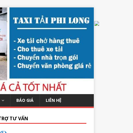
BÁO GIÁ
LIÊN HỆ
TRỢ TƯ VẤN