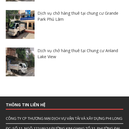
Dịch vụ chở hàng thuê tại chung cư Grande
Park Phú Lãm
Dịch vụ chở hàng thuê tại Chung cư Anland
Lake View
THÔNG TIN LIÊN HỆ
CÔNG TY CP THƯƠNG MẠI DỊCH VỤ VẬN TẢI VÀ XÂY DỰNG PHI LONG
ĐC: SỐ 11, NGÕ 122/46/14 ĐƯỜNG KIM GIANG,TỔ 31, PHƯỜNG ĐẠI