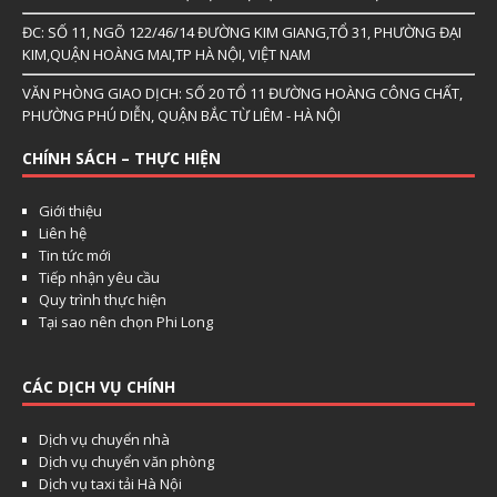
ĐC: SỐ 11, NGÕ 122/46/14 ĐƯỜNG KIM GIANG,TỔ 31, PHƯỜNG ĐẠI
KIM,QUẬN HOÀNG MAI,TP HÀ NỘI, VIỆT NAM
VĂN PHÒNG GIAO DỊCH: SỐ 20 TỔ 11 ĐƯỜNG HOÀNG CÔNG CHẤT,
PHƯỜNG PHÚ DIỄN, QUẬN BẮC TỪ LIÊM - HÀ NỘI
CHÍNH SÁCH – THỰC HIỆN
Giới thiệu
Liên hệ
Tin tức mới
Tiếp nhận yêu cầu
Quy trình thực hiện
Tại sao nên chọn Phi Long
CÁC DỊCH VỤ CHÍNH
Dịch vụ chuyển nhà
Dịch vụ chuyển văn phòng
Dịch vụ taxi tải Hà Nội