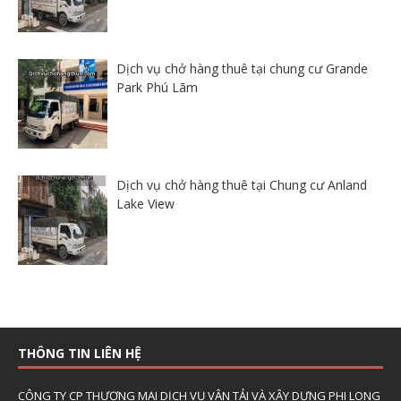
Dịch vụ chở hàng thuê tại chung cư Grande
Park Phú Lãm
Dịch vụ chở hàng thuê tại Chung cư Anland
Lake View
THÔNG TIN LIÊN HỆ
CÔNG TY CP THƯƠNG MẠI DỊCH VỤ VẬN TẢI VÀ XÂY DỰNG PHI LONG