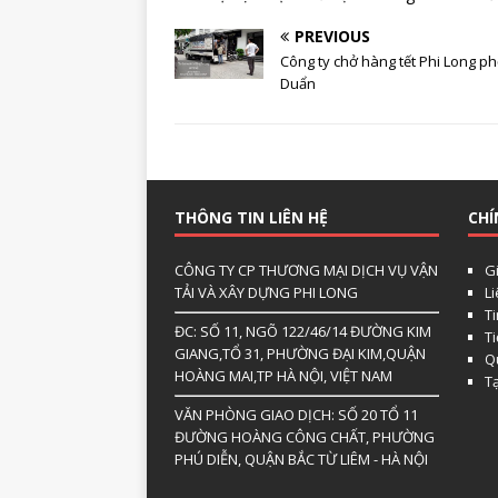
PREVIOUS
Công ty chở hàng tết Phi Long ph
Duẩn
THÔNG TIN LIÊN HỆ
CHÍ
CÔNG TY CP THƯƠNG MẠI DỊCH VỤ VẬN
Gi
TẢI VÀ XÂY DỰNG PHI LONG
L
Ti
ĐC: SỐ 11, NGÕ 122/46/14 ĐƯỜNG KIM
T
GIANG,TỔ 31, PHƯỜNG ĐẠI KIM,QUẬN
Qu
HOÀNG MAI,TP HÀ NỘI, VIỆT NAM
T
VĂN PHÒNG GIAO DỊCH: SỐ 20 TỔ 11
ĐƯỜNG HOÀNG CÔNG CHẤT, PHƯỜNG
PHÚ DIỄN, QUẬN BẮC TỪ LIÊM - HÀ NỘI