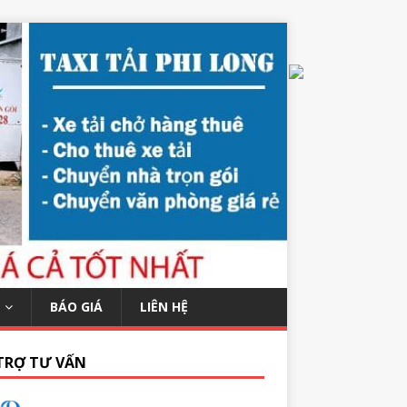
BÁO GIÁ
LIÊN HỆ
TRỢ TƯ VẤN