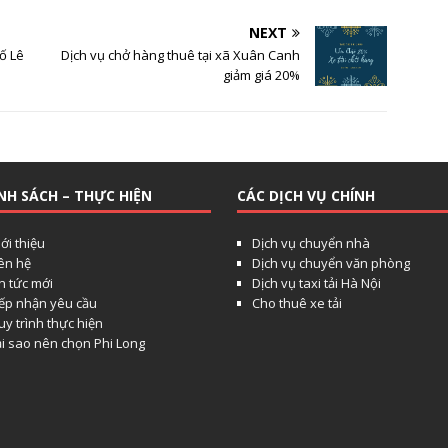
NEXT
ố Lê
Dịch vụ chở hàng thuê tại xã Xuân Canh
giảm giá 20%
NH SÁCH – THỰC HIỆN
CÁC DỊCH VỤ CHÍNH
ới thiệu
Dịch vụ chuyển nhà
iên hệ
Dịch vụ chuyển văn phòng
n tức mới
Dịch vụ taxi tải Hà Nội
iếp nhận yêu cầu
Cho thuê xe tải
y trình thực hiện
ại sao nên chọn Phi Long