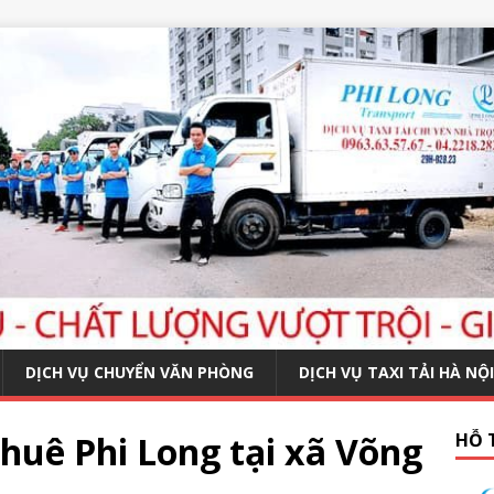
DỊCH VỤ CHUYỂN VĂN PHÒNG
DỊCH VỤ TAXI TẢI HÀ NỘI
huê Phi Long tại xã Võng
HỖ 