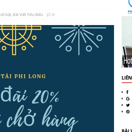
nổi bật
,
Bài Viết Tiêu Biểu
0
LIÊ
BÀI 