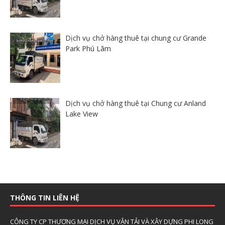
Dịch vụ chở hàng thuê tại chung cư Grande
Park Phú Lãm
Dịch vụ chở hàng thuê tại Chung cư Anland
Lake View
THÔNG TIN LIÊN HỆ
CÔNG TY CP THƯƠNG MẠI DỊCH VỤ VẬN TẢI VÀ XÂY DỰNG PHI LONG