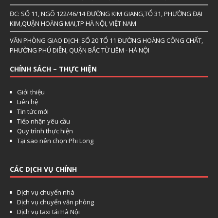
ĐC: SỐ 11, NGÕ 122/46/14 ĐƯỜNG KIM GIANG,TỔ 31, PHƯỜNG ĐẠI
KIM,QUẬN HOÀNG MAI,TP HÀ NỘI, VIỆT NAM
VĂN PHÒNG GIAO DỊCH: SỐ 20 TỔ 11 ĐƯỜNG HOÀNG CÔNG CHẤT,
PHƯỜNG PHÚ DIỄN, QUẬN BẮC TỪ LIÊM - HÀ NỘI
CHÍNH SÁCH – THỰC HIỆN
Giới thiệu
Liên hệ
Tin tức mới
Tiếp nhận yêu cầu
Quy trình thực hiện
Tại sao nên chọn Phi Long
CÁC DỊCH VỤ CHÍNH
Dịch vụ chuyển nhà
Dịch vụ chuyển văn phòng
Dịch vụ taxi tải Hà Nội