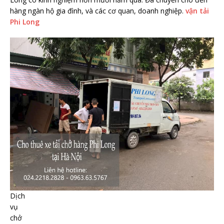
hàng ngàn hộ gia đình, và các cơ quan, doanh nghiệp.
vận tải
Phi Long
Dịch
vụ
chở