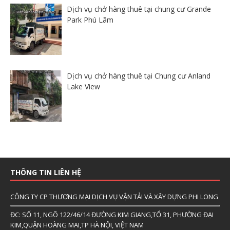
Dịch vụ chở hàng thuê tại chung cư Grande
Park Phú Lãm
Dịch vụ chở hàng thuê tại Chung cư Anland
Lake View
THÔNG TIN LIÊN HỆ
CÔNG TY CP THƯƠNG MẠI DỊCH VỤ VẬN TẢI VÀ XÂY DỰNG PHI LONG
ĐC: SỐ 11, NGÕ 122/46/14 ĐƯỜNG KIM GIANG,TỔ 31, PHƯỜNG ĐẠI
KIM,QUẬN HOÀNG MAI,TP HÀ NỘI, VIỆT NAM