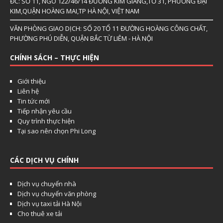
ĐC: SỐ 11, NGÕ 122/46/14 ĐƯỜNG KIM GIANG,TỔ 31, PHƯỜNG ĐẠI
KIM,QUẬN HOÀNG MAI,TP HÀ NỘI, VIỆT NAM
VĂN PHÒNG GIAO DỊCH: SỐ 20 TỔ 11 ĐƯỜNG HOÀNG CÔNG CHẤT,
PHƯỜNG PHÚ DIỄN, QUẬN BẮC TỪ LIÊM - HÀ NỘI
CHÍNH SÁCH – THỰC HIỆN
Giới thiệu
Liên hệ
Tin tức mới
Tiếp nhận yêu cầu
Quy trình thực hiện
Tại sao nên chọn Phi Long
CÁC DỊCH VỤ CHÍNH
Dịch vụ chuyển nhà
Dịch vụ chuyển văn phòng
Dịch vụ taxi tải Hà Nội
Cho thuê xe tải