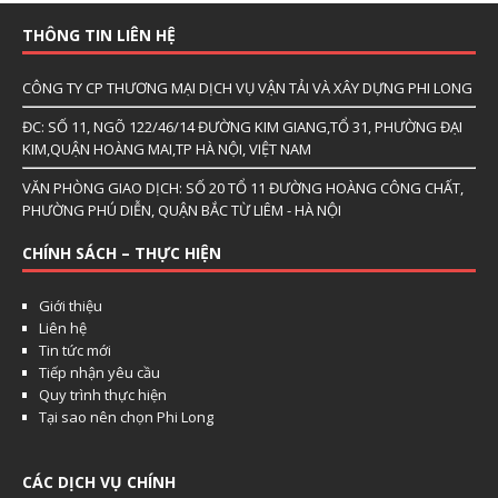
THÔNG TIN LIÊN HỆ
CÔNG TY CP THƯƠNG MẠI DỊCH VỤ VẬN TẢI VÀ XÂY DỰNG PHI LONG
ĐC: SỐ 11, NGÕ 122/46/14 ĐƯỜNG KIM GIANG,TỔ 31, PHƯỜNG ĐẠI
KIM,QUẬN HOÀNG MAI,TP HÀ NỘI, VIỆT NAM
VĂN PHÒNG GIAO DỊCH: SỐ 20 TỔ 11 ĐƯỜNG HOÀNG CÔNG CHẤT,
PHƯỜNG PHÚ DIỄN, QUẬN BẮC TỪ LIÊM - HÀ NỘI
CHÍNH SÁCH – THỰC HIỆN
Giới thiệu
Liên hệ
Tin tức mới
Tiếp nhận yêu cầu
Quy trình thực hiện
Tại sao nên chọn Phi Long
CÁC DỊCH VỤ CHÍNH