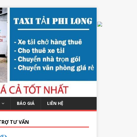
BÁO GIÁ
LIÊN HỆ
TRỢ TƯ VẤN