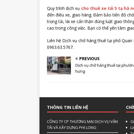
Quy trình dịch vụ
cho thuê xe tải 5 tạ hà n
đến điều xe, giao hàng. Đảm bảo tiến độ ch
trọng tải, lái xe cẩn thận đúng luật giao thôn
cao trong công việc. Bạn có thể yên tâm gia
Liên hệ Dịch vụ chở hàng thuê tại phố Quan N
0963.63.5767.
PREVIOUS
Dịch vụ chở hàng thuê tại phường
hưng
THÔNG TIN LIÊN HỆ
CHÍ
CÔNG TY CP THƯƠNG MẠI DỊCH VỤ VẬN
Gi
TẢI VÀ XÂY DỰNG PHI LONG
L
Ti