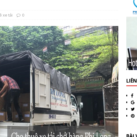
 xe tải
0
LIÊ
BÀI 