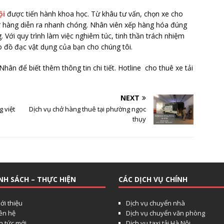
ội
được tiến hành khoa học. Từ khâu tư vấn, chọn xe cho
ở hàng diễn ra nhanh chóng. Nhân viên xếp hàng hóa đúng
g. Với quy trình làm việc nghiêm túc, tinh thần trách nhiệm
o đồ đạc vật dụng của bạn cho chúng tôi.
hân để biết thêm thông tin chi tiết. Hotline cho thuê xe tải
NEXT
 việt
Dịch vụ chở hàng thuê tại phường ngọc
thụy
NH SÁCH – THỰC HIỆN
CÁC DỊCH VỤ CHÍNH
ới thiệu
Dịch vụ chuyển nhà
iên hệ
Dịch vụ chuyển văn phòng
n tức mới
Dịch vụ taxi tải Hà Nội