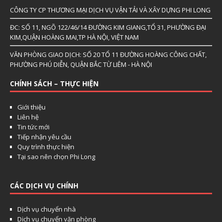
CÔNG TY CP THƯƠNG MẠI DỊCH VỤ VẬN TẢI VÀ XÂY DỰNG PHI LONG
ĐC: SỐ 11, NGÕ 122/46/14 ĐƯỜNG KIM GIANG,TỔ 31, PHƯỜNG ĐẠI
KIM,QUẬN HOÀNG MAI,TP HÀ NỘI, VIỆT NAM
VĂN PHÒNG GIAO DỊCH: SỐ 20 TỔ 11 ĐƯỜNG HOÀNG CÔNG CHẤT,
PHƯỜNG PHÚ DIỄN, QUẬN BẮC TỪ LIÊM - HÀ NỘI
CHÍNH SÁCH – THỰC HIỆN
Giới thiệu
Liên hệ
Tin tức mới
Tiếp nhận yêu cầu
Quy trình thực hiện
Tại sao nên chọn Phi Long
CÁC DỊCH VỤ CHÍNH
Dịch vụ chuyển nhà
Dịch vụ chuyển văn phòng