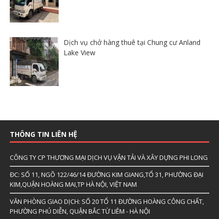
Dịch vụ chở hàng thuê tại Chung cư Anland
Lake View
THÔNG TIN LIÊN HỆ
CÔNG TY CP THƯƠNG MẠI DỊCH VỤ VẬN TẢI VÀ XÂY DỰNG PHI LONG
ĐC: SỐ 11, NGÕ 122/46/14 ĐƯỜNG KIM GIANG,TỔ 31, PHƯỜNG ĐẠI
KIM,QUẬN HOÀNG MAI,TP HÀ NỘI, VIỆT NAM
VĂN PHÒNG GIAO DỊCH: SỐ 20 TỔ 11 ĐƯỜNG HOÀNG CÔNG CHẤT,
PHƯỜNG PHÚ DIỄN, QUẬN BẮC TỪ LIÊM - HÀ NỘI