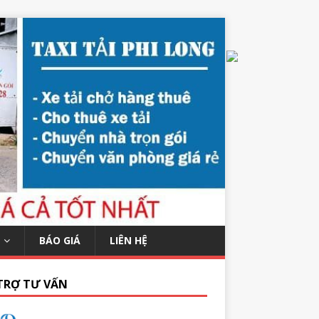
BÁO GIÁ
LIÊN HỆ
TRỢ TƯ VẤN