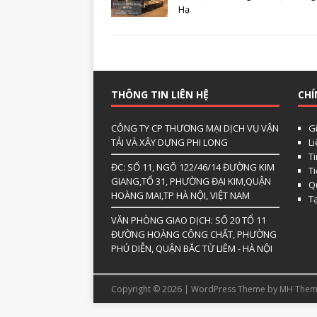
Hạ
THÔNG TIN LIÊN HỆ
CHÍ
CÔNG TY CP THƯƠNG MẠI DỊCH VỤ VẬN
Gi
TẢI VÀ XÂY DỰNG PHI LONG
L
Ti
ĐC: SỐ 11, NGÕ 122/46/14 ĐƯỜNG KIM
T
GIANG,TỔ 31, PHƯỜNG ĐẠI KIM,QUẬN
Qu
HOÀNG MAI,TP HÀ NỘI, VIỆT NAM
T
VĂN PHÒNG GIAO DỊCH: SỐ 20 TỔ 11
ĐƯỜNG HOÀNG CÔNG CHẤT, PHƯỜNG
PHÚ DIỄN, QUẬN BẮC TỪ LIÊM - HÀ NỘI
Copyright © 2026 | WordPress Theme by
MH Them