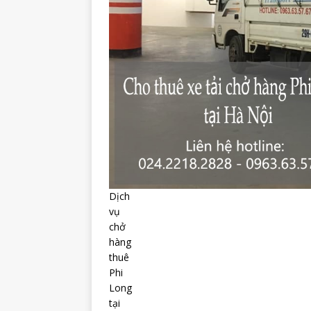
Dịch
vụ
chở
hàng
thuê
Phi
Long
tại