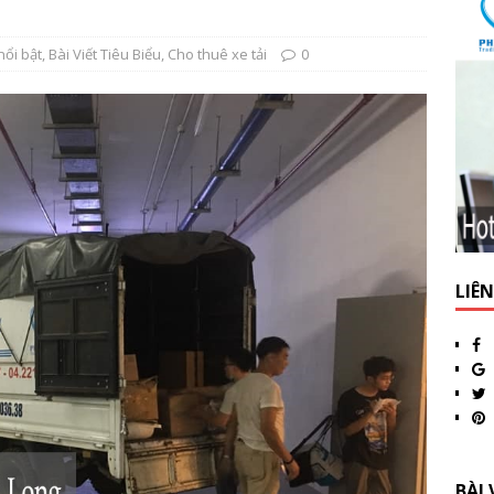
nổi bật
,
Bài Viết Tiêu Biểu
,
Cho thuê xe tải
0
LIÊ
BÀI 