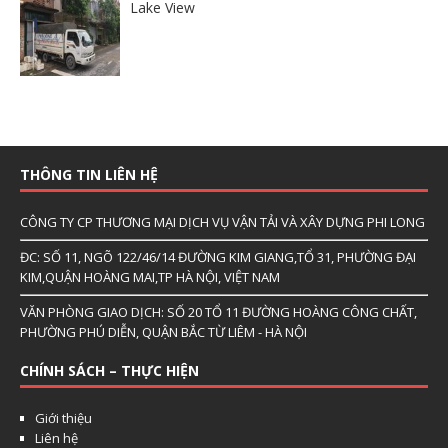
Lake View
THÔNG TIN LIÊN HỆ
CÔNG TY CP THƯƠNG MẠI DỊCH VỤ VẬN TẢI VÀ XÂY DỰNG PHI LONG
ĐC: SỐ 11, NGÕ 122/46/14 ĐƯỜNG KIM GIANG,TỔ 31, PHƯỜNG ĐẠI
KIM,QUẬN HOÀNG MAI,TP HÀ NỘI, VIỆT NAM
VĂN PHÒNG GIAO DỊCH: SỐ 20 TỔ 11 ĐƯỜNG HOÀNG CÔNG CHẤT,
PHƯỜNG PHÚ DIỄN, QUẬN BẮC TỪ LIÊM - HÀ NỘI
CHÍNH SÁCH – THỰC HIỆN
Giới thiệu
Liên hệ