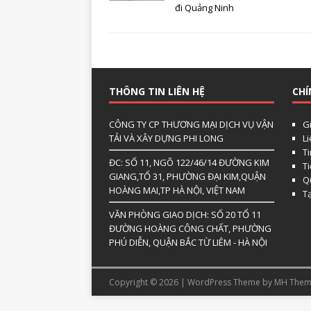
đi Quảng Ninh
THÔNG TIN LIÊN HỆ
CHÍ
CÔNG TY CP THƯƠNG MẠI DỊCH VỤ VẬN
Gi
TẢI VÀ XÂY DỰNG PHI LONG
L
Ti
ĐC: SỐ 11, NGÕ 122/46/14 ĐƯỜNG KIM
T
GIANG,TỔ 31, PHƯỜNG ĐẠI KIM,QUẬN
Qu
HOÀNG MAI,TP HÀ NỘI, VIỆT NAM
T
VĂN PHÒNG GIAO DỊCH: SỐ 20 TỔ 11
ĐƯỜNG HOÀNG CÔNG CHẤT, PHƯỜNG
PHÚ DIỄN, QUẬN BẮC TỪ LIÊM - HÀ NỘI
Copyright © 2026 | WordPress Theme by
MH Them