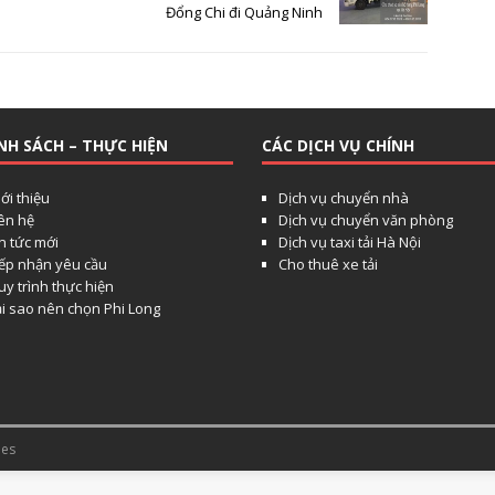
Đổng Chi đi Quảng Ninh
NH SÁCH – THỰC HIỆN
CÁC DỊCH VỤ CHÍNH
ới thiệu
Dịch vụ chuyển nhà
iên hệ
Dịch vụ chuyển văn phòng
n tức mới
Dịch vụ taxi tải Hà Nội
iếp nhận yêu cầu
Cho thuê xe tải
y trình thực hiện
ại sao nên chọn Phi Long
es