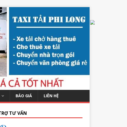
BÁO GIÁ
LIÊN HỆ
TRỢ TƯ VẤN