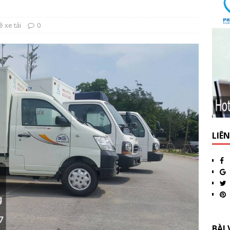
 xe tải
0
LIÊ
BÀI 