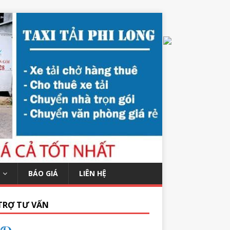
BÁO GIÁ
LIÊN HỆ
TRỢ TƯ VẤN