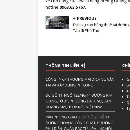
xe chở hàng của khách hàng đường Quảng A
hotline
0963.63.5767.
PREVIOUS
Dịch vụ chở hàng thuê tại đường
Tân đi Phú Thọ
THÔNG TIN LIÊN HỆ
CHÍ
CÔNG TY CP THƯƠNG MẠI DỊCH VỤ VẬN
Gi
TẢI VÀ XÂY DỰNG PHI LONG
L
Ti
ĐC: SỐ 11, NGÕ 122/46/14 ĐƯỜNG KIM
T
GIANG,TỔ 31, PHƯỜNG ĐẠI KIM,QUẬN
Qu
HOÀNG MAI,TP HÀ NỘI, VIỆT NAM
T
VĂN PHÒNG GIAO DỊCH: SỐ 20 TỔ 11
ĐƯỜNG HOÀNG CÔNG CHẤT, PHƯỜNG
PHÚ DIỄN, QUẬN BẮC TỪ LIÊM - HÀ NỘI