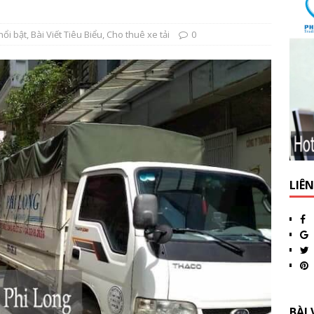
nổi bật
,
Bài Viết Tiêu Biểu
,
Cho thuê xe tải
0
LIÊ
BÀI 