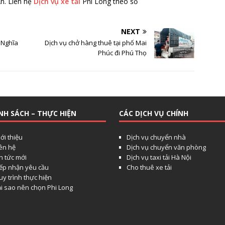
n. Liên hệ
Dịch vụ xe tải
Phi Long theo số
NEXT
 Nghĩa
Dịch vụ chở hàng thuê tại phố Mai
Phúc đi Phú Thọ
NH SÁCH – THỰC HIỆN
CÁC DỊCH VỤ CHÍNH
ới thiệu
Dịch vụ chuyển nhà
iên hệ
Dịch vụ chuyển văn phòng
n tức mới
Dịch vụ taxi tải Hà Nội
iếp nhận yêu cầu
Cho thuê xe tải
y trình thực hiện
ại sao nên chọn Phi Long