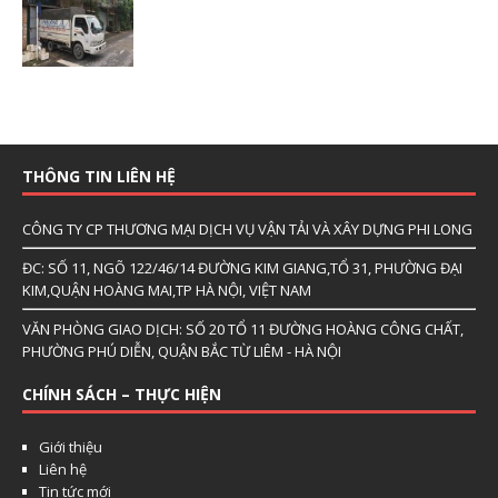
THÔNG TIN LIÊN HỆ
CÔNG TY CP THƯƠNG MẠI DỊCH VỤ VẬN TẢI VÀ XÂY DỰNG PHI LONG
ĐC: SỐ 11, NGÕ 122/46/14 ĐƯỜNG KIM GIANG,TỔ 31, PHƯỜNG ĐẠI
KIM,QUẬN HOÀNG MAI,TP HÀ NỘI, VIỆT NAM
VĂN PHÒNG GIAO DỊCH: SỐ 20 TỔ 11 ĐƯỜNG HOÀNG CÔNG CHẤT,
PHƯỜNG PHÚ DIỄN, QUẬN BẮC TỪ LIÊM - HÀ NỘI
CHÍNH SÁCH – THỰC HIỆN
Giới thiệu
Liên hệ
Tin tức mới