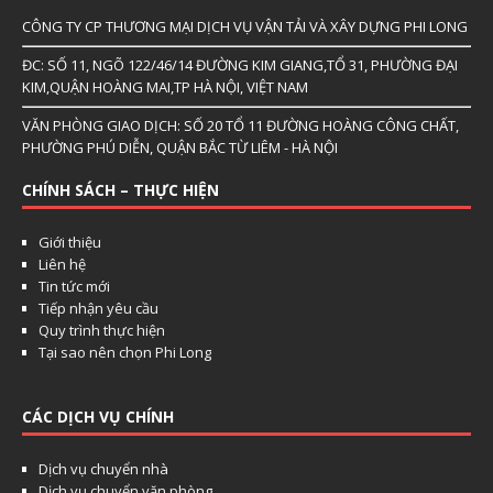
CÔNG TY CP THƯƠNG MẠI DỊCH VỤ VẬN TẢI VÀ XÂY DỰNG PHI LONG
ĐC: SỐ 11, NGÕ 122/46/14 ĐƯỜNG KIM GIANG,TỔ 31, PHƯỜNG ĐẠI
KIM,QUẬN HOÀNG MAI,TP HÀ NỘI, VIỆT NAM
VĂN PHÒNG GIAO DỊCH: SỐ 20 TỔ 11 ĐƯỜNG HOÀNG CÔNG CHẤT,
PHƯỜNG PHÚ DIỄN, QUẬN BẮC TỪ LIÊM - HÀ NỘI
CHÍNH SÁCH – THỰC HIỆN
Giới thiệu
Liên hệ
Tin tức mới
Tiếp nhận yêu cầu
Quy trình thực hiện
Tại sao nên chọn Phi Long
CÁC DỊCH VỤ CHÍNH
Dịch vụ chuyển nhà
Dịch vụ chuyển văn phòng