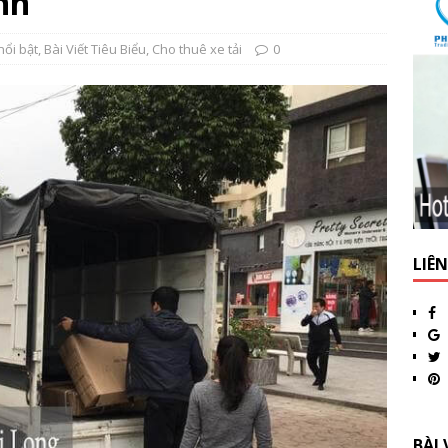
nh
nổi bật
,
Bài Viết Tiêu Biểu
,
Cho thuê xe tải
0
LIÊ
BÀI 