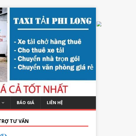
BÁO GIÁ
LIÊN HỆ
TRỢ TƯ VẤN