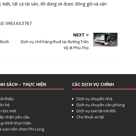
c biệt, tất cả tài sản, đồ dùng sẽ được đóng gói và vận
số: 0963.63.5767
NEXT
 Bưởi
Dịch vụ chở hàng thuê tại đường Trần
Vỹ đi Phú Thọ
NH SÁCH – THỰC HIỆN
CÁC DỊCH VỤ CHÍNH
ới thiệu
Dịch vụ chuyển nhà
iên hệ
Dịch vụ chuyển văn phòng
n tức mới
Dịch vụ taxi tải Hà Nội
iếp nhận yêu cầu
Cho thuê xe tải
y trình thực hiện
ại sao nên chọn Phi Long