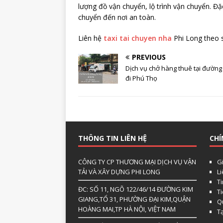
lượng đồ vận chuyển, lộ trình vận chuyển. Đặ
chuyển đến nơi an toàn.
Liên hệ
taxi tai chuyen nha
Phi Long theo 
PREVIOUS
Dịch vụ chở hàng thuê tại đường
đi Phú Thọ
THÔNG TIN LIÊN HỆ
CHÍ
CÔNG TY CP THƯƠNG MẠI DỊCH VỤ VẬN
Gi
TẢI VÀ XÂY DỰNG PHI LONG
L
Ti
ĐC: SỐ 11, NGÕ 122/46/14 ĐƯỜNG KIM
T
GIANG,TỔ 31, PHƯỜNG ĐẠI KIM,QUẬN
Qu
HOÀNG MAI,TP HÀ NỘI, VIỆT NAM
T