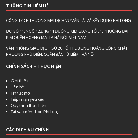
THÔNG TIN LIÊN HỆ
CÔNG TY CP THƯƠNG MẠI DỊCH VỤ VẬN TẢI VÀ XÂY DỰNG PHI LONG
ĐC: SỐ 11, NGÕ 122/46/14 ĐƯỜNG KIM GIANG,TỔ 31, PHƯỜNG ĐẠI
KIM,QUẬN HOÀNG MAI,TP HÀ NỘI, VIỆT NAM
VĂN PHÒNG GIAO DỊCH: SỐ 20 TỔ 11 ĐƯỜNG HOÀNG CÔNG CHẤT,
PHƯỜNG PHÚ DIỄN, QUẬN BẮC TỪ LIÊM - HÀ NỘI
CHÍNH SÁCH – THỰC HIỆN
Giới thiệu
Liên hệ
Tin tức mới
Tiếp nhận yêu cầu
Quy trình thực hiện
Tại sao nên chọn Phi Long
CÁC DỊCH VỤ CHÍNH