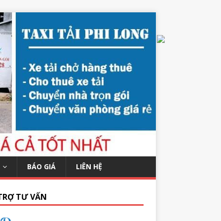
BÁO GIÁ
LIÊN HỆ
TRỢ TƯ VẤN