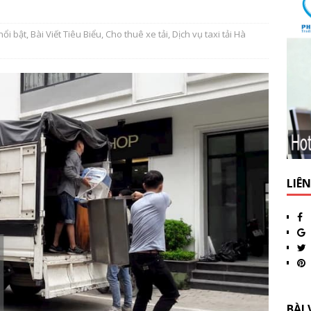
nổi bật
,
Bài Viết Tiêu Biểu
,
Cho thuê xe tải
,
Dịch vụ taxi tải Hà
LIÊ
BÀI 