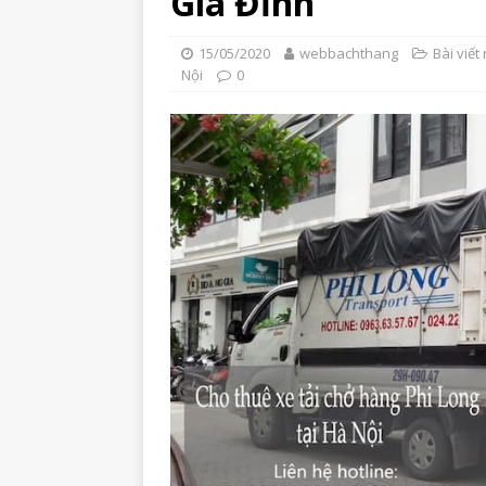
Gia Đỉnh
15/05/2020
webbachthang
Bài viết 
Nội
0