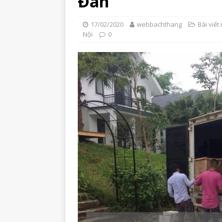
Đàn
17/02/2020
webbachthang
Bài viết 
Nội
0