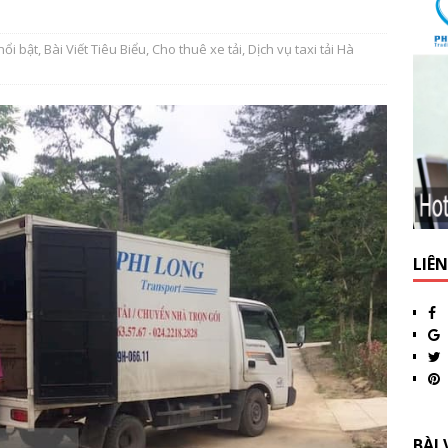
nổi bật
,
Bài Viết Tiêu Biểu
,
Cho thuê xe tải
,
Dịch vụ taxi tải Hà
LIÊ
BÀI 