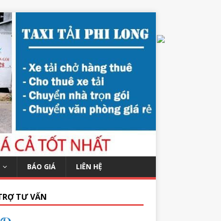
BÁO GIÁ
LIÊN HỆ
TRỢ TƯ VẤN