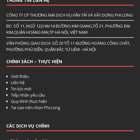
THÔNG TIN LIÊN HỆ
CÔNG TY CP THƯƠNG MẠI DỊCH VỤ VẬN TẢI VÀ XÂY DỰNG PHI LONG
ĐC: SỐ 11, NGÕ 122/46/14 ĐƯỜNG KIM GIANG,TỔ 31, PHƯỜNG ĐẠI
KIM,QUẬN HOÀNG MAI,TP HÀ NỘI, VIỆT NAM
VĂN PHÒNG GIAO DỊCH: SỐ 20 TỔ 11 ĐƯỜNG HOÀNG CÔNG CHẤT,
PHƯỜNG PHÚ DIỄN, QUẬN BẮC TỪ LIÊM - HÀ NỘI
CHÍNH SÁCH – THỰC HIỆN
Giới thiệu
Liên hệ
Tin tức mới
Tiếp nhận yêu cầu
Quy trình thực hiện
Tại sao nên chọn Phi Long
CÁC DỊCH VỤ CHÍNH