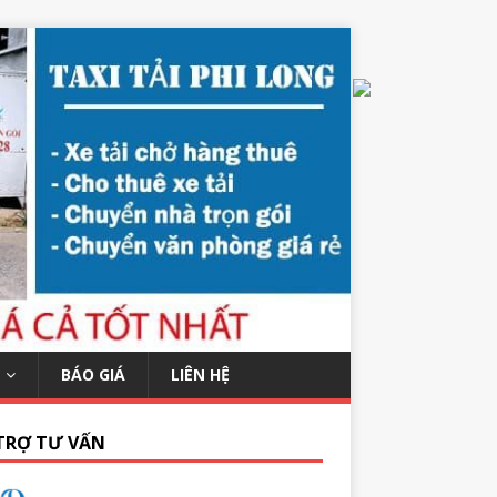
BÁO GIÁ
LIÊN HỆ
TRỢ TƯ VẤN