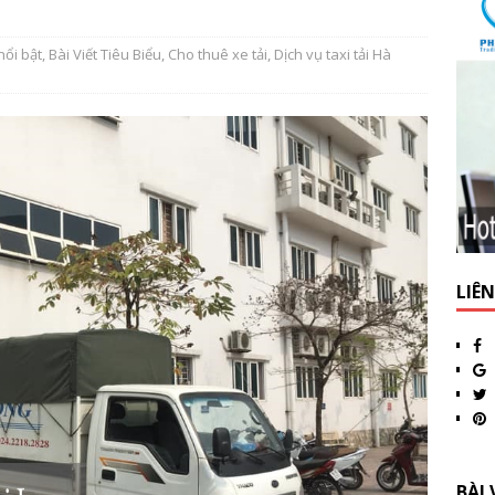
nổi bật
,
Bài Viết Tiêu Biểu
,
Cho thuê xe tải
,
Dịch vụ taxi tải Hà
LIÊ
BÀI 