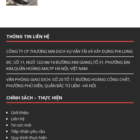
THÔNG TIN LIÊN HỆ
CÔNG TY CP THƯƠNG MẠI DỊCH VỤ VẬN TẢI VÀ XÂY DỰNG PHI LONG
ĐC: SỐ 11, NGÕ 122/46/14 ĐƯỜNG KIM GIANG,TỔ 31, PHƯỜNG ĐẠI
KIM,QUẬN HOÀNG MAI,TP HÀ NỘI, VIỆT NAM
VĂN PHÒNG GIAO DỊCH: SỐ 20 TỔ 11 ĐƯỜNG HOÀNG CÔNG CHẤT,
PHƯỜNG PHÚ DIỄN, QUẬN BẮC TỪ LIÊM - HÀ NỘI
CHÍNH SÁCH – THỰC HIỆN
Giới thiệu
Liên hệ
Tin tức mới
Tiếp nhận yêu cầu
Quy trình thực hiện