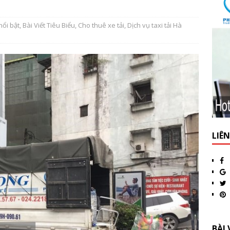
nổi bật
,
Bài Viết Tiêu Biểu
,
Cho thuê xe tải
,
Dịch vụ taxi tải Hà
LIÊ
BÀI 