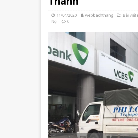
Thành
11/04/2020
webbachthang
Bài viết 
Nội
0