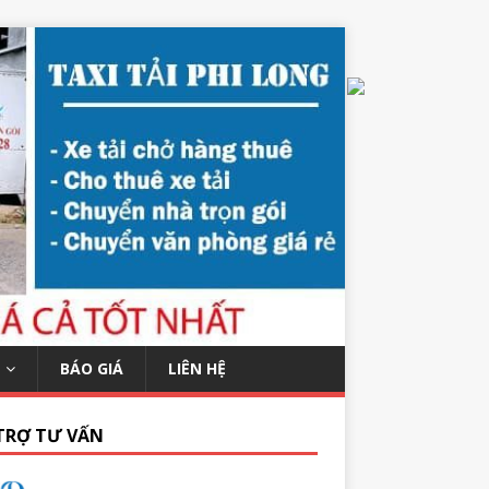
BÁO GIÁ
LIÊN HỆ
TRỢ TƯ VẤN