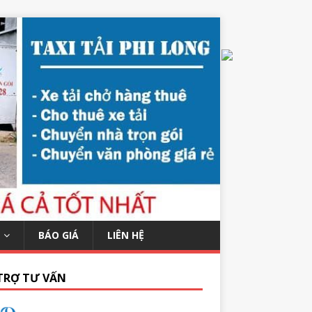
BÁO GIÁ
LIÊN HỆ
TRỢ TƯ VẤN