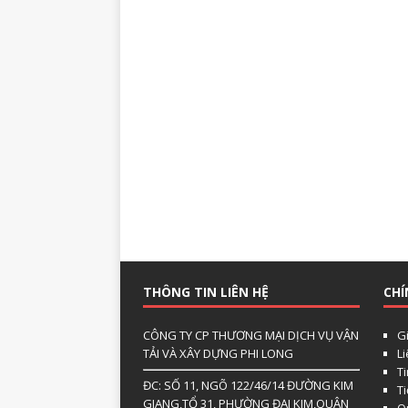
THÔNG TIN LIÊN HỆ
CHÍ
CÔNG TY CP THƯƠNG MẠI DỊCH VỤ VẬN
Gi
TẢI VÀ XÂY DỰNG PHI LONG
L
Ti
ĐC: SỐ 11, NGÕ 122/46/14 ĐƯỜNG KIM
T
GIANG,TỔ 31, PHƯỜNG ĐẠI KIM,QUẬN