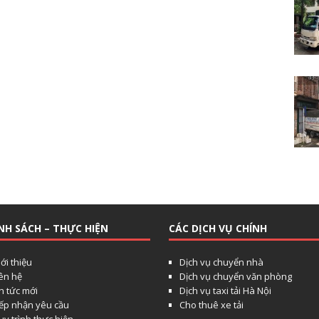
NH SÁCH – THỰC HIỆN
CÁC DỊCH VỤ CHÍNH
ới thiệu
Dịch vụ chuyển nhà
iên hệ
Dịch vụ chuyển văn phòng
n tức mới
Dịch vụ taxi tải Hà Nội
iếp nhận yêu cầu
Cho thuê xe tải