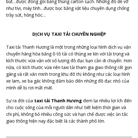
bút…được đóng gói bằng thùng carton sạch. Những đồ dễ vỡ
như tivi, máy tính…được bọc bằng vật liệu chuyên dụng chống
trầy sứt, hỏng hóc…
DỊCH VỤ TAXI TẢI CHUYÊN NGHIỆP
Taxi tải Thanh Hương là một trong những loại hình dịch vụ vận
chuyển hàng hóa bằng ô tô tải có thùng xe kín với tải trọng và
kích thước vừa vặn với số lượng đồ đạc bạn cần di chuyển. Hơn
nữa, có kích thước vừa nên taxi tải tham gia giao thông rất gọn
gàng và rất văn minh trong khu đô thị không như các loại hình
xe lam, xe ba gác không đảm bảo đến những đồ đạc nhỏ của
mình dễ bị rơi mất mát.
Sự ra đời của
taxi tải Thanh Hương
đem lại nhiều lợi ích đến
cho cuộc sống của mỗi người dân như: tiết kiệm thời gian và
chi phí, không bỏ nhiều công sức và hạn chế được việc ùn tắc
giao thông hiện nay đặc biệt là các thành phố lớn.