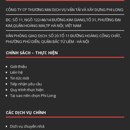
CÔNG TY CP THƯƠNG MẠI DỊCH VỤ VẬN TẢI VÀ XÂY DỰNG PHI LONG
ĐC: SỐ 11, NGÕ 122/46/14 ĐƯỜNG KIM GIANG,TỔ 31, PHƯỜNG ĐẠI
KIM,QUẬN HOÀNG MAI,TP HÀ NỘI, VIỆT NAM
VĂN PHÒNG GIAO DỊCH: SỐ 20 TỔ 11 ĐƯỜNG HOÀNG CÔNG CHẤT,
PHƯỜNG PHÚ DIỄN, QUẬN BẮC TỪ LIÊM - HÀ NỘI
CHÍNH SÁCH – THỰC HIỆN
Giới thiệu
Liên hệ
Tin tức mới
Tiếp nhận yêu cầu
Quy trình thực hiện
Tại sao nên chọn Phi Long
CÁC DỊCH VỤ CHÍNH
Dịch vụ chuyển nhà