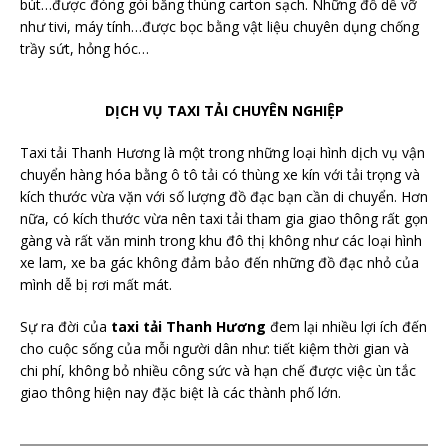
bút…được đóng gói bằng thùng carton sạch. Những đồ dễ vỡ
như tivi, máy tính…được bọc bằng vật liệu chuyên dụng chống
trầy sứt, hỏng hóc…
DỊCH VỤ TAXI TẢI CHUYÊN NGHIỆP
Taxi tải Thanh Hương là một trong những loại hình dịch vụ vận
chuyển hàng hóa bằng ô tô tải có thùng xe kín với tải trọng và
kích thước vừa vặn với số lượng đồ đạc bạn cần di chuyển. Hơn
nữa, có kích thước vừa nên taxi tải tham gia giao thông rất gọn
gàng và rất văn minh trong khu đô thị không như các loại hình
xe lam, xe ba gác không đảm bảo đến những đồ đạc nhỏ của
mình dễ bị rơi mất mát.
Sự ra đời của
taxi tải Thanh Hương
đem lại nhiều lợi ích đến
cho cuộc sống của mỗi người dân như: tiết kiệm thời gian và
chi phí, không bỏ nhiều công sức và hạn chế được việc ùn tắc
giao thông hiện nay đặc biệt là các thành phố lớn.