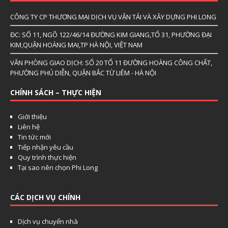
CÔNG TY CP THƯƠNG MẠI DỊCH VỤ VẬN TẢI VÀ XÂY DỰNG PHI LONG
ĐC: SỐ 11, NGÕ 122/46/14 ĐƯỜNG KIM GIANG,TỔ 31, PHƯỜNG ĐẠI
KIM,QUẬN HOÀNG MAI,TP HÀ NỘI, VIỆT NAM
VĂN PHÒNG GIAO DỊCH: SỐ 20 TỔ 11 ĐƯỜNG HOÀNG CÔNG CHẤT,
PHƯỜNG PHÚ DIỄN, QUẬN BẮC TỪ LIÊM - HÀ NỘI
CHÍNH SÁCH – THỰC HIỆN
Giới thiệu
Liên hệ
Tin tức mới
Tiếp nhận yêu cầu
Quy trình thực hiện
Tại sao nên chọn Phi Long
CÁC DỊCH VỤ CHÍNH
Dịch vụ chuyển nhà