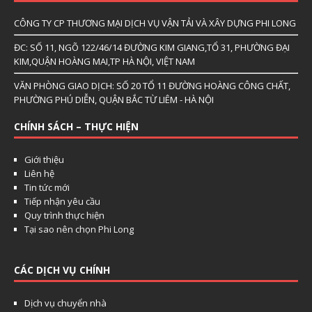
CÔNG TY CP THƯƠNG MẠI DỊCH VỤ VẬN TẢI VÀ XÂY DỰNG PHI LONG
ĐC: SỐ 11, NGÕ 122/46/14 ĐƯỜNG KIM GIANG,TỔ 31, PHƯỜNG ĐẠI
KIM,QUẬN HOÀNG MAI,TP HÀ NỘI, VIỆT NAM
VĂN PHÒNG GIAO DỊCH: SỐ 20 TỔ 11 ĐƯỜNG HOÀNG CÔNG CHẤT,
PHƯỜNG PHÚ DIỄN, QUẬN BẮC TỪ LIÊM - HÀ NỘI
CHÍNH SÁCH – THỰC HIỆN
Giới thiệu
Liên hệ
Tin tức mới
Tiếp nhận yêu cầu
Quy trình thực hiện
Tại sao nên chọn Phi Long
CÁC DỊCH VỤ CHÍNH
Dịch vụ chuyển nhà