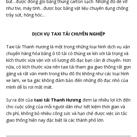
bút…được đóng gói bằng thùng carton sạch. Những đồ dễ vỡ
như tivi, máy tính…được bọc bằng vật liệu chuyên dụng chống
trầy sứt, hỏng hóc…
DỊCH VỤ TAXI TẢI CHUYÊN NGHIỆP
Taxi tải Thanh Hương là một trong những loại hình dịch vụ vận
chuyển hàng hóa bằng ô tô tải có thùng xe kín với tải trọng và
kích thước vừa vặn với số lượng đồ đạc bạn cần di chuyển. Hơn
nữa, có kích thước vừa nên taxi tải tham gia giao thông rất gọn
gàng và rất văn minh trong khu đô thị không như các loại hình
xe lam, xe ba gác không đảm bảo đến những đồ đạc nhỏ của
mình dễ bị rơi mất mát.
Sự ra đời của
taxi tải Thanh Hương
đem lại nhiều lợi ích đến
cho cuộc sống của mỗi người dân như: tiết kiệm thời gian và
chi phí, không bỏ nhiều công sức và hạn chế được việc ùn tắc
giao thông hiện nay đặc biệt là các thành phố lớn.