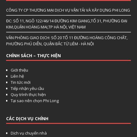
CÔNG TY CP THƯƠNG MẠI DỊCH VỤ VẬN TẢI VÀ XÂY DỰNG PHI LONG
ĐC: SỐ 11, NGÕ 122/46/14 ĐƯỜNG KIM GIANG,TỔ 31, PHƯỜNG ĐẠI
KIM,QUẬN HOÀNG MAI,TP HÀ NỘI, VIỆT NAM
VĂN PHÒNG GIAO DỊCH: SỐ 20 TỔ 11 ĐƯỜNG HOÀNG CÔNG CHẤT,
PHƯỜNG PHÚ DIỄN, QUẬN BẮC TỪ LIÊM - HÀ NỘI
CHÍNH SÁCH – THỰC HIỆN
Giới thiệu
Liên hệ
Tin tức mới
Tiếp nhận yêu cầu
Quy trình thực hiện
Tại sao nên chọn Phi Long
CÁC DỊCH VỤ CHÍNH
Dịch vụ chuyển nhà