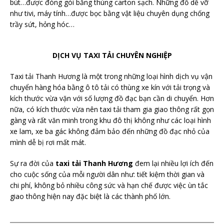
bút…được đóng gói bằng thùng carton sạch. Những đồ dễ vỡ
như tivi, máy tính…được bọc bằng vật liệu chuyên dụng chống
trầy sứt, hỏng hóc…
DỊCH VỤ TAXI TẢI CHUYÊN NGHIỆP
Taxi tải Thanh Hương là một trong những loại hình dịch vụ vận
chuyển hàng hóa bằng ô tô tải có thùng xe kín với tải trọng và
kích thước vừa vặn với số lượng đồ đạc bạn cần di chuyển. Hơn
nữa, có kích thước vừa nên taxi tải tham gia giao thông rất gọn
gàng và rất văn minh trong khu đô thị không như các loại hình
xe lam, xe ba gác không đảm bảo đến những đồ đạc nhỏ của
mình dễ bị rơi mất mát.
Sự ra đời của
taxi tải Thanh Hương
đem lại nhiều lợi ích đến
cho cuộc sống của mỗi người dân như: tiết kiệm thời gian và
chi phí, không bỏ nhiều công sức và hạn chế được việc ùn tắc
giao thông hiện nay đặc biệt là các thành phố lớn.