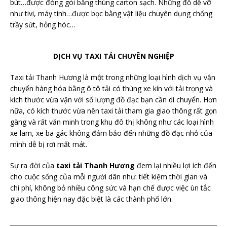
bút…được đóng gói bằng thùng carton sạch. Những đồ dễ vỡ
như tivi, máy tính…được bọc bằng vật liệu chuyên dụng chống
trầy sứt, hỏng hóc…
DỊCH VỤ TAXI TẢI CHUYÊN NGHIỆP
Taxi tải Thanh Hương là một trong những loại hình dịch vụ vận
chuyển hàng hóa bằng ô tô tải có thùng xe kín với tải trọng và
kích thước vừa vặn với số lượng đồ đạc bạn cần di chuyển. Hơn
nữa, có kích thước vừa nên taxi tải tham gia giao thông rất gọn
gàng và rất văn minh trong khu đô thị không như các loại hình
xe lam, xe ba gác không đảm bảo đến những đồ đạc nhỏ của
mình dễ bị rơi mất mát.
Sự ra đời của
taxi tải Thanh Hương
đem lại nhiều lợi ích đến
cho cuộc sống của mỗi người dân như: tiết kiệm thời gian và
chi phí, không bỏ nhiều công sức và hạn chế được việc ùn tắc
giao thông hiện nay đặc biệt là các thành phố lớn.