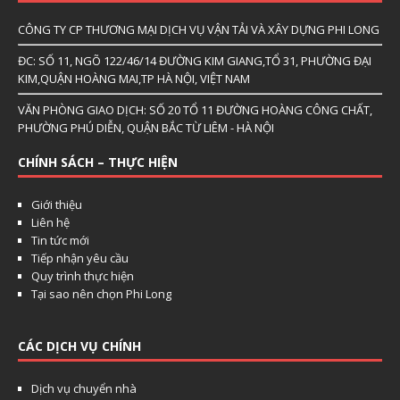
CÔNG TY CP THƯƠNG MẠI DỊCH VỤ VẬN TẢI VÀ XÂY DỰNG PHI LONG
ĐC: SỐ 11, NGÕ 122/46/14 ĐƯỜNG KIM GIANG,TỔ 31, PHƯỜNG ĐẠI
KIM,QUẬN HOÀNG MAI,TP HÀ NỘI, VIỆT NAM
VĂN PHÒNG GIAO DỊCH: SỐ 20 TỔ 11 ĐƯỜNG HOÀNG CÔNG CHẤT,
PHƯỜNG PHÚ DIỄN, QUẬN BẮC TỪ LIÊM - HÀ NỘI
CHÍNH SÁCH – THỰC HIỆN
Giới thiệu
Liên hệ
Tin tức mới
Tiếp nhận yêu cầu
Quy trình thực hiện
Tại sao nên chọn Phi Long
CÁC DỊCH VỤ CHÍNH
Dịch vụ chuyển nhà