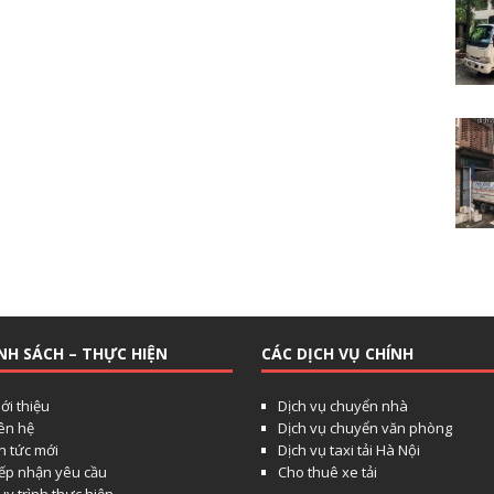
NH SÁCH – THỰC HIỆN
CÁC DỊCH VỤ CHÍNH
ới thiệu
Dịch vụ chuyển nhà
iên hệ
Dịch vụ chuyển văn phòng
n tức mới
Dịch vụ taxi tải Hà Nội
iếp nhận yêu cầu
Cho thuê xe tải