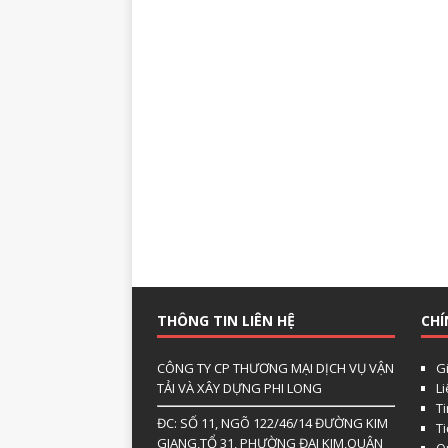
THÔNG TIN LIÊN HỆ
CHÍ
CÔNG TY CP THƯƠNG MẠI DỊCH VỤ VẬN
Gi
TẢI VÀ XÂY DỰNG PHI LONG
L
Ti
ĐC: SỐ 11, NGÕ 122/46/14 ĐƯỜNG KIM
T
GIANG,TỔ 31, PHƯỜNG ĐẠI KIM,QUẬN