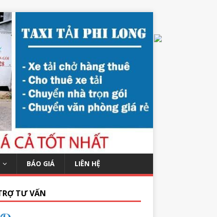
BÁO GIÁ
LIÊN HỆ
TRỢ TƯ VẤN