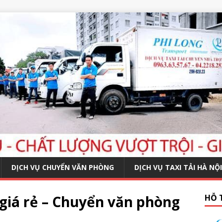
DỊCH VỤ CHUYỂN VĂN PHÒNG
DỊCH VỤ TAXI TẢI HÀ NỘI
giá rẻ – Chuyển văn phòng
HỖ 