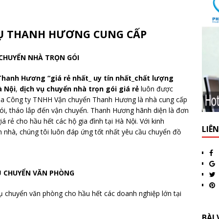
VỤ THANH HƯƠNG CUNG CẤP
 CHUYỂN NHÀ TRỌN GÓI
Thanh Hương “giá rẻ nhất_ uy tín nhất_chất lượng
à Nội
,
dịch vụ chuyển nhà trọn gói giá rẻ
luôn được
của Công ty TNHH Vận chuyển Thanh Hương là nhà cung cấp
gói, tháo lắp đến vận chuyển. Thanh Hương hãnh diện là đơn
iá rẻ cho hầu hết các hộ gia đình tại Hà Nội. Với kinh
LIÊ
 nhà, chúng tôi luôn đáp ứng tốt nhất yêu cầu chuyển đồ
Ụ CHUYỂN VĂN PHÒNG
 chuyển văn phòng cho hầu hết các doanh nghiệp lớn tại
BÀI 