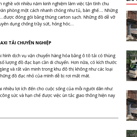
h nghề với nhiều năm kinh nghiệm làm việc tận tình chu
, văn phòng một cách nhanh chóng như tủ, bàn ghế…. Những
 bút…được đóng gói bằng thùng carton sạch. Những đồ dễ vỡ
huyên dụng chống trầy sứt, hỏng hóc…
TAXI TẢI CHUYÊN NGHIỆP
i hình dịch vụ vận chuyển hàng hóa bằng ô tô tải có thùng
ới số lượng đồ đạc bạn cần di chuyển. Hơn nữa, có kích thước
 gàng và rất văn minh trong khu đô thị không như các loại
hững đồ đạc nhỏ của mình dễ bị rơi mất mát.
i nhiều lợi ích đến cho cuộc sống của mỗi người dân như:
ều công sức và hạn chế được việc ùn tắc giao thông hiện nay