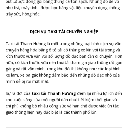
bút…được đóng gói bằng thùng carton sạch. Những đồ dễ vỡ
như tivi, máy tính…được bọc bằng vật liệu chuyên dụng chống
trầy sứt, hỏng hóc…
DỊCH VỤ TAXI TẢI CHUYÊN NGHIỆP
Taxi tải Thanh Hương là một trong những loại hình dịch vụ vận
chuyển hàng hóa bằng ô tô tải có thùng xe kín với tải trọng và
kích thước vừa vặn với số lượng đồ đạc bạn cần di chuyển. Hơn
nữa, có kích thước vừa nên taxi tải tham gia giao thông rất gọn
gàng và rất văn minh trong khu đô thị không như các loại hình
xe lam, xe ba gác không đảm bảo đến những đồ đạc nhỏ của
mình dễ bị rơi mất mát.
Sự ra đời của
taxi tải Thanh Hương
đem lại nhiều lợi ích đến
cho cuộc sống của mỗi người dân như: tiết kiệm thời gian và
chi phí, không bỏ nhiều công sức và hạn chế được việc ùn tắc
giao thông hiện nay đặc biệt là các thành phố lớn.