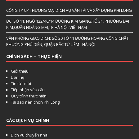
CÔNG TY CP THƯƠNG MẠI DỊCH VỤ VẬN TẢI VÀ XÂY DỰNG PHI LONG
ĐC: SỐ 11, NGÕ 122/46/14 ĐƯỜNG KIM GIANG,TỔ 31, PHƯỜNG ĐẠI
KIM,QUẬN HOÀNG MAI,TP HÀ NỘI, VIỆT NAM
VĂN PHÒNG GIAO DỊCH: SỐ 20 TỔ 11 ĐƯỜNG HOÀNG CÔNG CHẤT,
PHƯỜNG PHÚ DIỄN, QUẬN BẮC TỪ LIÊM - HÀ NỘI
CHÍNH SÁCH – THỰC HIỆN
Giới thiệu
Liên hệ
Tin tức mới
Tiếp nhận yêu cầu
Quy trình thực hiện
Tại sao nên chọn Phi Long
CÁC DỊCH VỤ CHÍNH
Dịch vụ chuyển nhà