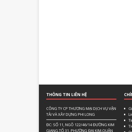
THÔNG TIN LIÊN HỆ
CHÍ
CÔNG TY CP THƯƠNG MẠI DỊCH VỤ VẬN
Gi
TẢI VÀ XÂY DỰNG PHI LONG
L
Ti
ĐC: SỐ 11, NGÕ 122/46/14 ĐƯỜNG KIM
T
GIANG,TỔ 31, PHƯỜNG ĐẠI KIM,QUẬN