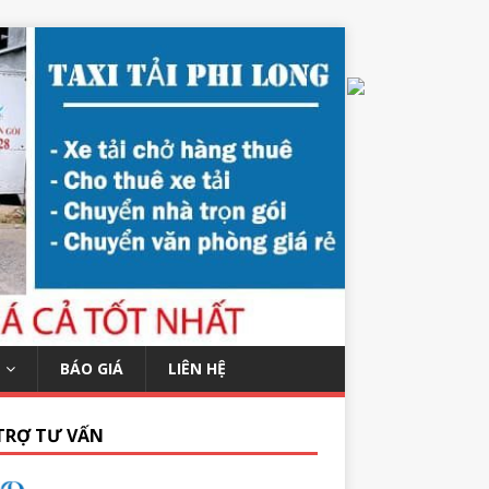
BÁO GIÁ
LIÊN HỆ
TRỢ TƯ VẤN