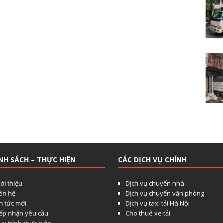
NH SÁCH – THỰC HIỆN
CÁC DỊCH VỤ CHÍNH
ới thiệu
Dịch vụ chuyển nhà
iên hệ
Dịch vụ chuyển văn phòng
n tức mới
Dịch vụ taxi tải Hà Nội
iếp nhận yêu cầu
Cho thuê xe tải