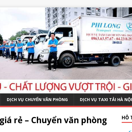
DỊCH VỤ CHUYỂN VĂN PHÒNG
DỊCH VỤ TAXI TẢI HÀ NỘI
giá rẻ – Chuyển văn phòng
HỖ 