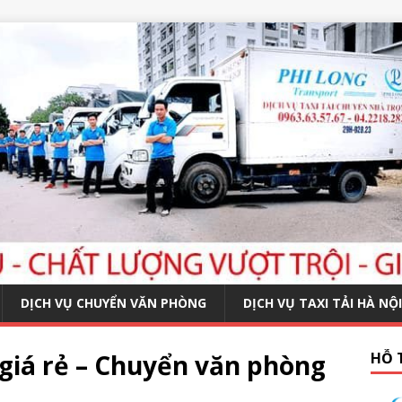
DỊCH VỤ CHUYỂN VĂN PHÒNG
DỊCH VỤ TAXI TẢI HÀ NỘI
giá rẻ – Chuyển văn phòng
HỖ 