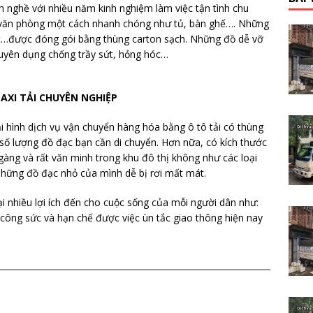
h nghề với nhiều năm kinh nghiệm làm việc tận tình chu
, văn phòng một cách nhanh chóng như tủ, bàn ghế…. Những
 bút…được đóng gói bằng thùng carton sạch. Những đồ dễ vỡ
huyên dụng chống trầy sứt, hỏng hóc…
TAXI TẢI CHUYÊN NGHIỆP
i hình dịch vụ vận chuyển hàng hóa bằng ô tô tải có thùng
ới số lượng đồ đạc bạn cần di chuyển. Hơn nữa, có kích thước
 gàng và rất văn minh trong khu đô thị không như các loại
hững đồ đạc nhỏ của mình dễ bị rơi mất mát.
i nhiều lợi ích đến cho cuộc sống của mỗi người dân như:
ều công sức và hạn chế được việc ùn tắc giao thông hiện nay