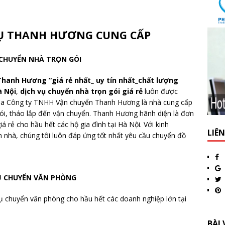
VỤ THANH HƯƠNG CUNG CẤP
 CHUYỂN NHÀ TRỌN GÓI
Thanh Hương “giá rẻ nhất_ uy tín nhất_chất lượng
à Nội
,
dịch vụ chuyển nhà trọn gói giá rẻ
luôn được
của Công ty TNHH Vận chuyển Thanh Hương là nhà cung cấp
gói, tháo lắp đến vận chuyển. Thanh Hương hãnh diện là đơn
iá rẻ cho hầu hết các hộ gia đình tại Hà Nội. Với kinh
LIÊ
 nhà, chúng tôi luôn đáp ứng tốt nhất yêu cầu chuyển đồ
Ụ CHUYỂN VĂN PHÒNG
 chuyển văn phòng cho hầu hết các doanh nghiệp lớn tại
BÀI 