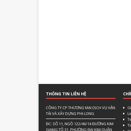
THÔNG TIN LIÊN HỆ
CHÍ
CÔNG TY CP THƯƠNG MẠI DỊCH VỤ VẬN
Gi
TẢI VÀ XÂY DỰNG PHI LONG
L
Ti
ĐC: SỐ 11, NGÕ 122/46/14 ĐƯỜNG KIM
T
GIANG,TỔ 31, PHƯỜNG ĐẠI KIM,QUẬN