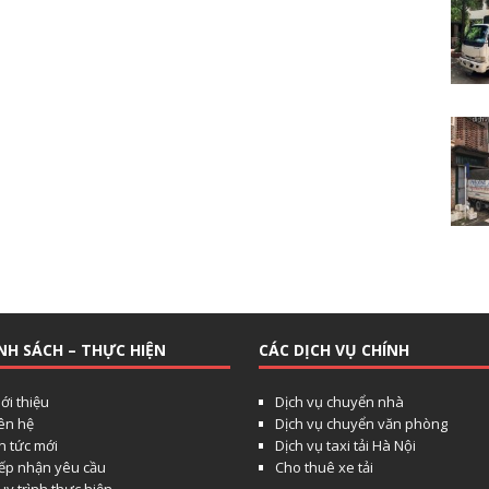
NH SÁCH – THỰC HIỆN
CÁC DỊCH VỤ CHÍNH
ới thiệu
Dịch vụ chuyển nhà
iên hệ
Dịch vụ chuyển văn phòng
n tức mới
Dịch vụ taxi tải Hà Nội
iếp nhận yêu cầu
Cho thuê xe tải