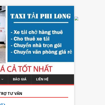
BÁO GIÁ
LIÊN HỆ
TRỢ TƯ VẤN