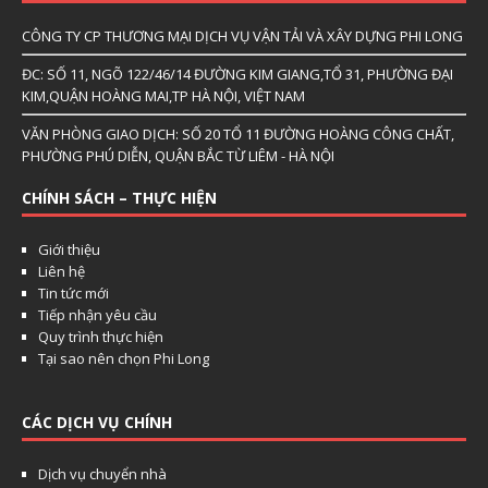
CÔNG TY CP THƯƠNG MẠI DỊCH VỤ VẬN TẢI VÀ XÂY DỰNG PHI LONG
ĐC: SỐ 11, NGÕ 122/46/14 ĐƯỜNG KIM GIANG,TỔ 31, PHƯỜNG ĐẠI
KIM,QUẬN HOÀNG MAI,TP HÀ NỘI, VIỆT NAM
VĂN PHÒNG GIAO DỊCH: SỐ 20 TỔ 11 ĐƯỜNG HOÀNG CÔNG CHẤT,
PHƯỜNG PHÚ DIỄN, QUẬN BẮC TỪ LIÊM - HÀ NỘI
CHÍNH SÁCH – THỰC HIỆN
Giới thiệu
Liên hệ
Tin tức mới
Tiếp nhận yêu cầu
Quy trình thực hiện
Tại sao nên chọn Phi Long
CÁC DỊCH VỤ CHÍNH
Dịch vụ chuyển nhà