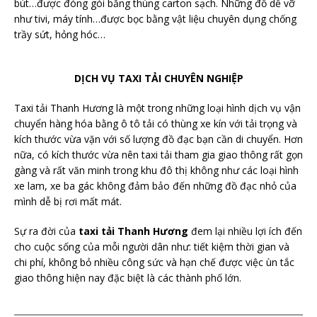
bút…được đóng gói bằng thùng carton sạch. Những đồ dễ vỡ
như tivi, máy tính…được bọc bằng vật liệu chuyên dụng chống
trầy sứt, hỏng hóc…
DỊCH VỤ TAXI TẢI CHUYÊN NGHIỆP
Taxi tải Thanh Hương là một trong những loại hình dịch vụ vận
chuyển hàng hóa bằng ô tô tải có thùng xe kín với tải trọng và
kích thước vừa vặn với số lượng đồ đạc bạn cần di chuyển. Hơn
nữa, có kích thước vừa nên taxi tải tham gia giao thông rất gọn
gàng và rất văn minh trong khu đô thị không như các loại hình
xe lam, xe ba gác không đảm bảo đến những đồ đạc nhỏ của
mình dễ bị rơi mất mát.
Sự ra đời của
taxi tải Thanh Hương
đem lại nhiều lợi ích đến
cho cuộc sống của mỗi người dân như: tiết kiệm thời gian và
chi phí, không bỏ nhiều công sức và hạn chế được việc ùn tắc
giao thông hiện nay đặc biệt là các thành phố lớn.