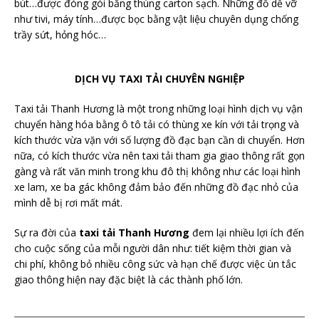
bút…được đóng gói bằng thùng carton sạch. Những đồ dễ vỡ
như tivi, máy tính…được bọc bằng vật liệu chuyên dụng chống
trầy sứt, hỏng hóc…
DỊCH VỤ TAXI TẢI CHUYÊN NGHIỆP
Taxi tải Thanh Hương là một trong những loại hình dịch vụ vận
chuyển hàng hóa bằng ô tô tải có thùng xe kín với tải trọng và
kích thước vừa vặn với số lượng đồ đạc bạn cần di chuyển. Hơn
nữa, có kích thước vừa nên taxi tải tham gia giao thông rất gọn
gàng và rất văn minh trong khu đô thị không như các loại hình
xe lam, xe ba gác không đảm bảo đến những đồ đạc nhỏ của
mình dễ bị rơi mất mát.
Sự ra đời của
taxi tải Thanh Hương
đem lại nhiều lợi ích đến
cho cuộc sống của mỗi người dân như: tiết kiệm thời gian và
chi phí, không bỏ nhiều công sức và hạn chế được việc ùn tắc
giao thông hiện nay đặc biệt là các thành phố lớn.