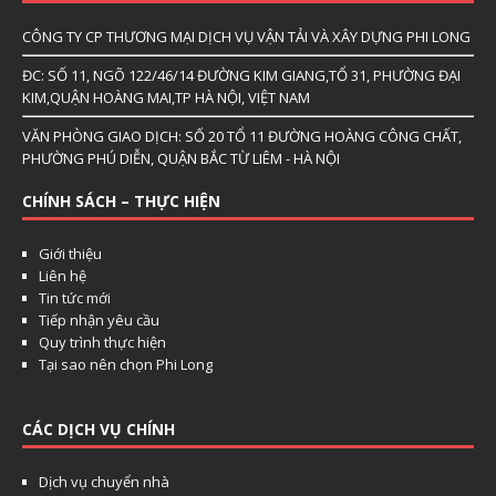
CÔNG TY CP THƯƠNG MẠI DỊCH VỤ VẬN TẢI VÀ XÂY DỰNG PHI LONG
ĐC: SỐ 11, NGÕ 122/46/14 ĐƯỜNG KIM GIANG,TỔ 31, PHƯỜNG ĐẠI
KIM,QUẬN HOÀNG MAI,TP HÀ NỘI, VIỆT NAM
VĂN PHÒNG GIAO DỊCH: SỐ 20 TỔ 11 ĐƯỜNG HOÀNG CÔNG CHẤT,
PHƯỜNG PHÚ DIỄN, QUẬN BẮC TỪ LIÊM - HÀ NỘI
CHÍNH SÁCH – THỰC HIỆN
Giới thiệu
Liên hệ
Tin tức mới
Tiếp nhận yêu cầu
Quy trình thực hiện
Tại sao nên chọn Phi Long
CÁC DỊCH VỤ CHÍNH
Dịch vụ chuyển nhà