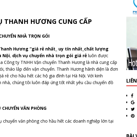
VỤ THANH HƯƠNG CUNG CẤP
 CHUYỂN NHÀ TRỌN GÓI
Thanh Hương “giá rẻ nhất_ uy tín nhất_chất lượng
à Nội
,
dịch vụ chuyển nhà trọn gói giá rẻ
luôn được
của Công ty TNHH Vận chuyển Thanh Hương là nhà cung cấp
gói, tháo lắp đến vận chuyển. Thanh Hương hãnh diện là đơn
iá rẻ cho hầu hết các hộ gia đình tại Hà Nội. Với kinh
LIÊ
 nhà, chúng tôi luôn đáp ứng tốt nhất yêu cầu chuyển đồ
Ụ CHUYỂN VĂN PHÒNG
 chuyển văn phòng cho hầu hết các doanh nghiệp lớn tại
BÀI 