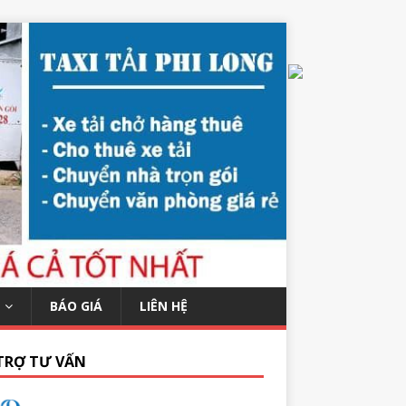
BÁO GIÁ
LIÊN HỆ
TRỢ TƯ VẤN