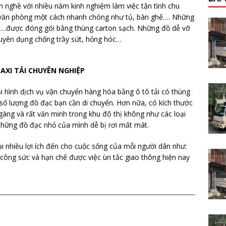
h nghề với nhiều năm kinh nghiệm làm việc tận tình chu
, văn phòng một cách nhanh chóng như tủ, bàn ghế…. Những
 bút…được đóng gói bằng thùng carton sạch. Những đồ dễ vỡ
huyên dụng chống trầy sứt, hỏng hóc…
TAXI TẢI CHUYÊN NGHIỆP
i hình dịch vụ vận chuyển hàng hóa bằng ô tô tải có thùng
ới số lượng đồ đạc bạn cần di chuyển. Hơn nữa, có kích thước
 gàng và rất văn minh trong khu đô thị không như các loại
hững đồ đạc nhỏ của mình dễ bị rơi mất mát.
i nhiều lợi ích đến cho cuộc sống của mỗi người dân như:
ều công sức và hạn chế được việc ùn tắc giao thông hiện nay