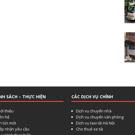
NH SÁCH – THỰC HIỆN
CÁC DỊCH VỤ CHÍNH
ới thiệu
Dịch vụ chuyển nhà
iên hệ
Dịch vụ chuyển văn phòng
n tức mới
Dịch vụ taxi tải Hà Nội
iếp nhận yêu cầu
Cho thuê xe tải