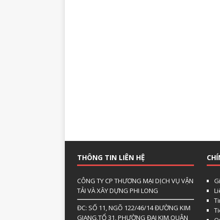
THÔNG TIN LIÊN HỆ
CHÍ
CÔNG TY CP THƯƠNG MẠI DỊCH VỤ VẬN
Gi
TẢI VÀ XÂY DỰNG PHI LONG
L
Ti
ĐC: SỐ 11, NGÕ 122/46/14 ĐƯỜNG KIM
T
GIANG,TỔ 31, PHƯỜNG ĐẠI KIM,QUẬN