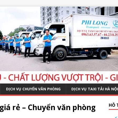
DỊCH VỤ CHUYỂN VĂN PHÒNG
DỊCH VỤ TAXI TẢI HÀ NỘI
giá rẻ – Chuyển văn phòng
HỖ 