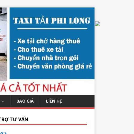
BÁO GIÁ
LIÊN HỆ
TRỢ TƯ VẤN