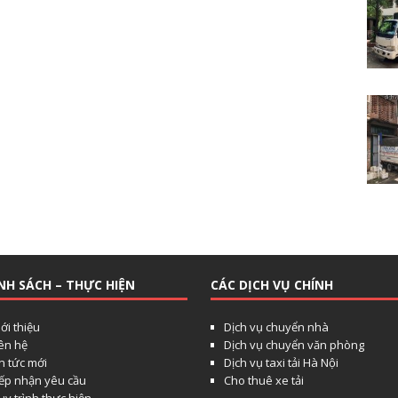
NH SÁCH – THỰC HIỆN
CÁC DỊCH VỤ CHÍNH
ới thiệu
Dịch vụ chuyển nhà
iên hệ
Dịch vụ chuyển văn phòng
n tức mới
Dịch vụ taxi tải Hà Nội
iếp nhận yêu cầu
Cho thuê xe tải