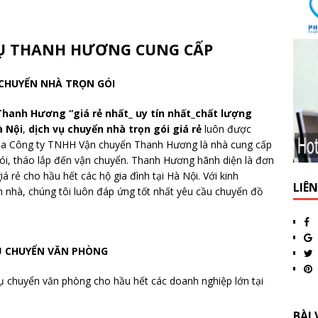
VỤ THANH HƯƠNG CUNG CẤP
 CHUYỂN NHÀ TRỌN GÓI
Thanh Hương “giá rẻ nhất_ uy tín nhất_chất lượng
à Nội
,
dịch vụ chuyển nhà trọn gói giá rẻ
luôn được
của Công ty TNHH Vận chuyển Thanh Hương là nhà cung cấp
gói, tháo lắp đến vận chuyển. Thanh Hương hãnh diện là đơn
iá rẻ cho hầu hết các hộ gia đình tại Hà Nội. Với kinh
LIÊ
 nhà, chúng tôi luôn đáp ứng tốt nhất yêu cầu chuyển đồ
Ụ CHUYỂN VĂN PHÒNG
 chuyển văn phòng cho hầu hết các doanh nghiệp lớn tại
BÀI 