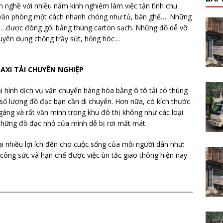
h nghề với nhiều năm kinh nghiệm làm việc tận tình chu
, văn phòng một cách nhanh chóng như tủ, bàn ghế…. Những
 bút…được đóng gói bằng thùng carton sạch. Những đồ dễ vỡ
huyên dụng chống trầy sứt, hỏng hóc…
TAXI TẢI CHUYÊN NGHIỆP
i hình dịch vụ vận chuyển hàng hóa bằng ô tô tải có thùng
ới số lượng đồ đạc bạn cần di chuyển. Hơn nữa, có kích thước
 gàng và rất văn minh trong khu đô thị không như các loại
hững đồ đạc nhỏ của mình dễ bị rơi mất mát.
i nhiều lợi ích đến cho cuộc sống của mỗi người dân như:
ều công sức và hạn chế được việc ùn tắc giao thông hiện nay