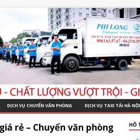
DỊCH VỤ CHUYỂN VĂN PHÒNG
DỊCH VỤ TAXI TẢI HÀ NỘI
giá rẻ – Chuyển văn phòng
HỖ 