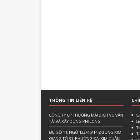
THÔNG TIN LIÊN HỆ
CHÍ
CÔNG TY CP THƯƠNG MẠI DỊCH VỤ VẬN
Gi
TẢI VÀ XÂY DỰNG PHI LONG
L
Ti
ĐC: SỐ 11, NGÕ 122/46/14 ĐƯỜNG KIM
T
GIANG,TỔ 31, PHƯỜNG ĐẠI KIM,QUẬN