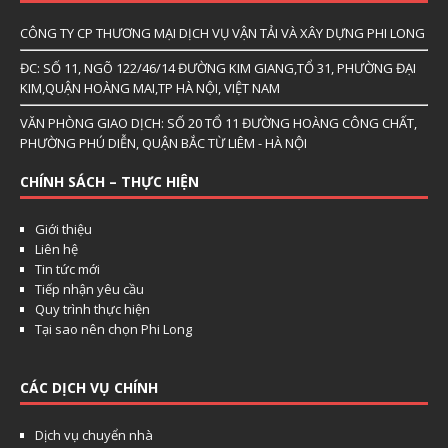
CÔNG TY CP THƯƠNG MẠI DỊCH VỤ VẬN TẢI VÀ XÂY DỰNG PHI LONG
ĐC: SỐ 11, NGÕ 122/46/14 ĐƯỜNG KIM GIANG,TỔ 31, PHƯỜNG ĐẠI
KIM,QUẬN HOÀNG MAI,TP HÀ NỘI, VIỆT NAM
VĂN PHÒNG GIAO DỊCH: SỐ 20 TỔ 11 ĐƯỜNG HOÀNG CÔNG CHẤT,
PHƯỜNG PHÚ DIỄN, QUẬN BẮC TỪ LIÊM - HÀ NỘI
CHÍNH SÁCH – THỰC HIỆN
Giới thiệu
Liên hệ
Tin tức mới
Tiếp nhận yêu cầu
Quy trình thực hiện
Tại sao nên chọn Phi Long
CÁC DỊCH VỤ CHÍNH
Dịch vụ chuyển nhà