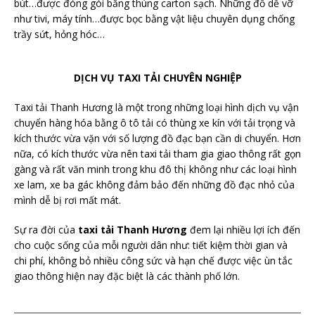
bút…được đóng gói bằng thùng carton sạch. Những đồ dễ vỡ
như tivi, máy tính…được bọc bằng vật liệu chuyên dụng chống
trầy sứt, hỏng hóc…
DỊCH VỤ TAXI TẢI CHUYÊN NGHIỆP
Taxi tải Thanh Hương là một trong những loại hình dịch vụ vận
chuyển hàng hóa bằng ô tô tải có thùng xe kín với tải trọng và
kích thước vừa vặn với số lượng đồ đạc bạn cần di chuyển. Hơn
nữa, có kích thước vừa nên taxi tải tham gia giao thông rất gọn
gàng và rất văn minh trong khu đô thị không như các loại hình
xe lam, xe ba gác không đảm bảo đến những đồ đạc nhỏ của
mình dễ bị rơi mất mát.
Sự ra đời của
taxi tải Thanh Hương
đem lại nhiều lợi ích đến
cho cuộc sống của mỗi người dân như: tiết kiệm thời gian và
chi phí, không bỏ nhiều công sức và hạn chế được việc ùn tắc
giao thông hiện nay đặc biệt là các thành phố lớn.