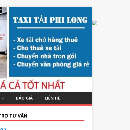
BÁO GIÁ
LIÊN HỆ
TRỢ TƯ VẤN