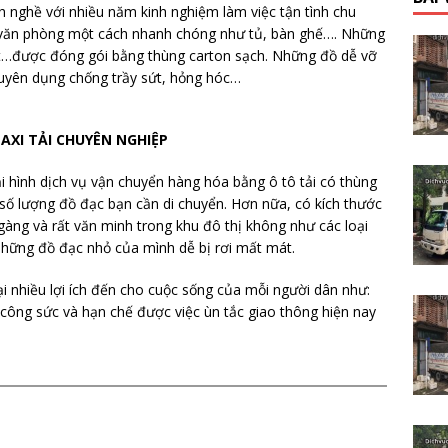
h nghề với nhiều năm kinh nghiệm làm việc tận tình chu
, văn phòng một cách nhanh chóng như tủ, bàn ghế…. Những
 bút…được đóng gói bằng thùng carton sạch. Những đồ dễ vỡ
huyên dụng chống trầy sứt, hỏng hóc…
TAXI TẢI CHUYÊN NGHIỆP
i hình dịch vụ vận chuyển hàng hóa bằng ô tô tải có thùng
ới số lượng đồ đạc bạn cần di chuyển. Hơn nữa, có kích thước
 gàng và rất văn minh trong khu đô thị không như các loại
hững đồ đạc nhỏ của mình dễ bị rơi mất mát.
i nhiều lợi ích đến cho cuộc sống của mỗi người dân như:
ều công sức và hạn chế được việc ùn tắc giao thông hiện nay