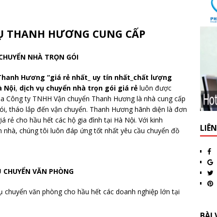
VỤ THANH HƯƠNG CUNG CẤP
 CHUYỂN NHÀ TRỌN GÓI
Thanh Hương “giá rẻ nhất_ uy tín nhất_chất lượng
à Nội
,
dịch vụ chuyển nhà trọn gói giá rẻ
luôn được
của Công ty TNHH Vận chuyển Thanh Hương là nhà cung cấp
gói, tháo lắp đến vận chuyển. Thanh Hương hãnh diện là đơn
iá rẻ cho hầu hết các hộ gia đình tại Hà Nội. Với kinh
LIÊ
 nhà, chúng tôi luôn đáp ứng tốt nhất yêu cầu chuyển đồ
Ụ CHUYỂN VĂN PHÒNG
 chuyển văn phòng cho hầu hết các doanh nghiệp lớn tại
BÀI 