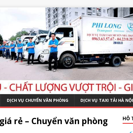
DỊCH VỤ CHUYỂN VĂN PHÒNG
DỊCH VỤ TAXI TẢI HÀ NỘI
giá rẻ – Chuyển văn phòng
HỖ 