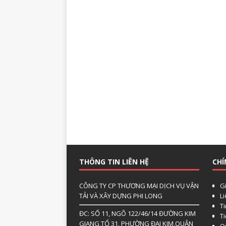
THÔNG TIN LIÊN HỆ
CHÍ
CÔNG TY CP THƯƠNG MẠI DỊCH VỤ VẬN
Gi
TẢI VÀ XÂY DỰNG PHI LONG
L
Ti
ĐC: SỐ 11, NGÕ 122/46/14 ĐƯỜNG KIM
T
GIANG,TỔ 31, PHƯỜNG ĐẠI KIM,QUẬN