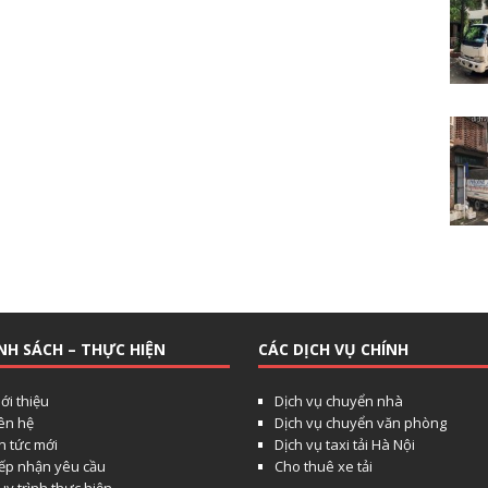
NH SÁCH – THỰC HIỆN
CÁC DỊCH VỤ CHÍNH
ới thiệu
Dịch vụ chuyển nhà
iên hệ
Dịch vụ chuyển văn phòng
n tức mới
Dịch vụ taxi tải Hà Nội
iếp nhận yêu cầu
Cho thuê xe tải