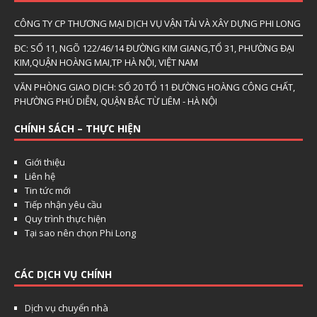
CÔNG TY CP THƯƠNG MẠI DỊCH VỤ VẬN TẢI VÀ XÂY DỰNG PHI LONG
ĐC: SỐ 11, NGÕ 122/46/14 ĐƯỜNG KIM GIANG,TỔ 31, PHƯỜNG ĐẠI
KIM,QUẬN HOÀNG MAI,TP HÀ NỘI, VIỆT NAM
VĂN PHÒNG GIAO DỊCH: SỐ 20 TỔ 11 ĐƯỜNG HOÀNG CÔNG CHẤT,
PHƯỜNG PHÚ DIỄN, QUẬN BẮC TỪ LIÊM - HÀ NỘI
CHÍNH SÁCH – THỰC HIỆN
Giới thiệu
Liên hệ
Tin tức mới
Tiếp nhận yêu cầu
Quy trình thực hiện
Tại sao nên chọn Phi Long
CÁC DỊCH VỤ CHÍNH
Dịch vụ chuyển nhà