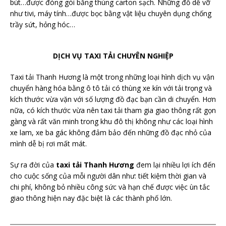
bút…được đóng gói bằng thùng carton sạch. Những đồ dễ vỡ
như tivi, máy tính…được bọc bằng vật liệu chuyên dụng chống
trầy sứt, hỏng hóc…
DỊCH VỤ TAXI TẢI CHUYÊN NGHIỆP
Taxi tải Thanh Hương là một trong những loại hình dịch vụ vận
chuyển hàng hóa bằng ô tô tải có thùng xe kín với tải trọng và
kích thước vừa vặn với số lượng đồ đạc bạn cần di chuyển. Hơn
nữa, có kích thước vừa nên taxi tải tham gia giao thông rất gọn
gàng và rất văn minh trong khu đô thị không như các loại hình
xe lam, xe ba gác không đảm bảo đến những đồ đạc nhỏ của
mình dễ bị rơi mất mát.
Sự ra đời của
taxi tải Thanh Hương
đem lại nhiều lợi ích đến
cho cuộc sống của mỗi người dân như: tiết kiệm thời gian và
chi phí, không bỏ nhiều công sức và hạn chế được việc ùn tắc
giao thông hiện nay đặc biệt là các thành phố lớn.