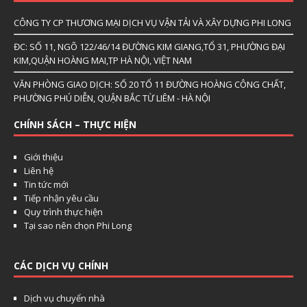
CÔNG TY CP THƯƠNG MẠI DỊCH VỤ VẬN TẢI VÀ XÂY DỰNG PHI LONG
ĐC: SỐ 11, NGÕ 122/46/14 ĐƯỜNG KIM GIANG,TỔ 31, PHƯỜNG ĐẠI
KIM,QUẬN HOÀNG MAI,TP HÀ NỘI, VIỆT NAM
VĂN PHÒNG GIAO DỊCH: SỐ 20 TỔ 11 ĐƯỜNG HOÀNG CÔNG CHẤT,
PHƯỜNG PHÚ DIỄN, QUẬN BẮC TỪ LIÊM - HÀ NỘI
CHÍNH SÁCH – THỰC HIỆN
Giới thiệu
Liên hệ
Tin tức mới
Tiếp nhận yêu cầu
Quy trình thực hiện
Tại sao nên chọn Phi Long
CÁC DỊCH VỤ CHÍNH
Dịch vụ chuyển nhà