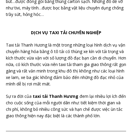
bút…được đóng gói bằng thùng carton sạch. Những đồ dễ vỡ
như tivi, máy tính…được bọc bằng vật liệu chuyên dụng chống
trầy sứt, hỏng hóc…
DỊCH VỤ TAXI TẢI CHUYÊN NGHIỆP
Taxi tải Thanh Hương là một trong những loại hình dịch vụ vận
chuyển hàng hóa bằng ô tô tải có thùng xe kín với tải trọng và
kích thước vừa vặn với số lượng đồ đạc bạn cần di chuyển. Hơn
nữa, có kích thước vừa nên taxi tải tham gia giao thông rất gọn
gàng và rất văn minh trong khu đô thị không như các loại hình
xe lam, xe ba gác không đảm bảo đến những đồ đạc nhỏ của
mình dễ bị rơi mất mát.
Sự ra đời của
taxi tải Thanh Hương
đem lại nhiều lợi ích đến
cho cuộc sống của mỗi người dân như: tiết kiệm thời gian và
chi phí, không bỏ nhiều công sức và hạn chế được việc ùn tắc
giao thông hiện nay đặc biệt là các thành phố lớn.