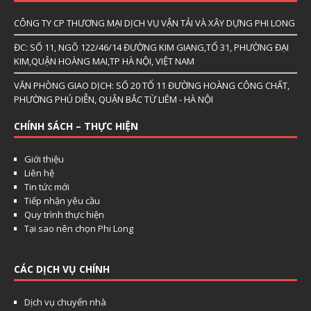
CÔNG TY CP THƯƠNG MẠI DỊCH VỤ VẬN TẢI VÀ XÂY DỰNG PHI LONG
ĐC: SỐ 11, NGÕ 122/46/14 ĐƯỜNG KIM GIANG,TỔ 31, PHƯỜNG ĐẠI
KIM,QUẬN HOÀNG MAI,TP HÀ NỘI, VIỆT NAM
VĂN PHÒNG GIAO DỊCH: SỐ 20 TỔ 11 ĐƯỜNG HOÀNG CÔNG CHẤT,
PHƯỜNG PHÚ DIỄN, QUẬN BẮC TỪ LIÊM - HÀ NỘI
CHÍNH SÁCH – THỰC HIỆN
Giới thiệu
Liên hệ
Tin tức mới
Tiếp nhận yêu cầu
Quy trình thực hiện
Tại sao nên chọn Phi Long
CÁC DỊCH VỤ CHÍNH
Dịch vụ chuyển nhà