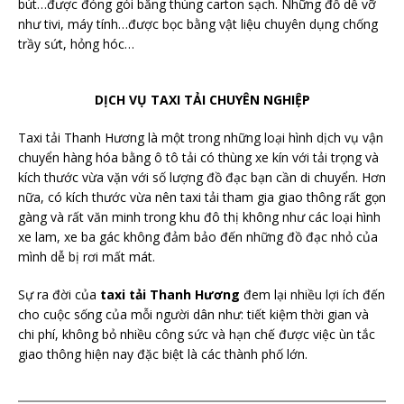
bút…được đóng gói bằng thùng carton sạch. Những đồ dễ vỡ
như tivi, máy tính…được bọc bằng vật liệu chuyên dụng chống
trầy sứt, hỏng hóc…
DỊCH VỤ TAXI TẢI CHUYÊN NGHIỆP
Taxi tải Thanh Hương là một trong những loại hình dịch vụ vận
chuyển hàng hóa bằng ô tô tải có thùng xe kín với tải trọng và
kích thước vừa vặn với số lượng đồ đạc bạn cần di chuyển. Hơn
nữa, có kích thước vừa nên taxi tải tham gia giao thông rất gọn
gàng và rất văn minh trong khu đô thị không như các loại hình
xe lam, xe ba gác không đảm bảo đến những đồ đạc nhỏ của
mình dễ bị rơi mất mát.
Sự ra đời của
taxi tải Thanh Hương
đem lại nhiều lợi ích đến
cho cuộc sống của mỗi người dân như: tiết kiệm thời gian và
chi phí, không bỏ nhiều công sức và hạn chế được việc ùn tắc
giao thông hiện nay đặc biệt là các thành phố lớn.