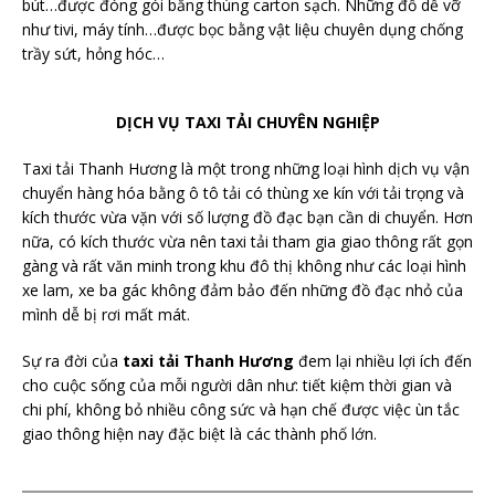
bút…được đóng gói bằng thùng carton sạch. Những đồ dễ vỡ
như tivi, máy tính…được bọc bằng vật liệu chuyên dụng chống
trầy sứt, hỏng hóc…
DỊCH VỤ TAXI TẢI CHUYÊN NGHIỆP
Taxi tải Thanh Hương là một trong những loại hình dịch vụ vận
chuyển hàng hóa bằng ô tô tải có thùng xe kín với tải trọng và
kích thước vừa vặn với số lượng đồ đạc bạn cần di chuyển. Hơn
nữa, có kích thước vừa nên taxi tải tham gia giao thông rất gọn
gàng và rất văn minh trong khu đô thị không như các loại hình
xe lam, xe ba gác không đảm bảo đến những đồ đạc nhỏ của
mình dễ bị rơi mất mát.
Sự ra đời của
taxi tải Thanh Hương
đem lại nhiều lợi ích đến
cho cuộc sống của mỗi người dân như: tiết kiệm thời gian và
chi phí, không bỏ nhiều công sức và hạn chế được việc ùn tắc
giao thông hiện nay đặc biệt là các thành phố lớn.