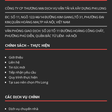
CÔNG TY CP THƯƠNG MẠI DỊCH VỤ VẬN TẢI VÀ XÂY DỰNG PHI LONG
ĐC: SỐ 11, NGÕ 122/46/14 ĐƯỜNG KIM GIANG,TỔ 31, PHƯỜNG ĐẠI
KIM,QUẬN HOÀNG MAI,TP HÀ NỘI, VIỆT NAM
VĂN PHÒNG GIAO DỊCH: SỐ 20 TỔ 11 ĐƯỜNG HOÀNG CÔNG CHẤT,
PHƯỜNG PHÚ DIỄN, QUẬN BẮC TỪ LIÊM - HÀ NỘI
CHÍNH SÁCH – THỰC HIỆN
Giới thiệu
Liên hệ
Tin tức mới
Tiếp nhận yêu cầu
Quy trình thực hiện
Tại sao nên chọn Phi Long
CÁC DỊCH VỤ CHÍNH
Dịch vụ chuyển nhà